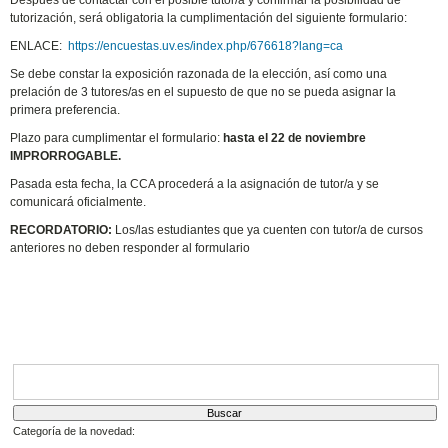
Después de contactar con el posible tutor/a y confirmar la posibilidad de
tutorización, será obligatoria la cumplimentación del siguiente formulario:
ENLACE:
https://encuestas.uv.es/index.php/676618?lang=ca
Se debe constar la exposición razonada de la elección, así como una
prelación de 3 tutores/as en el supuesto de que no se pueda asignar la
primera preferencia.
Plazo para cumplimentar el formulario:
hasta el 22 de noviembre
IMPRORROGABLE.
Pasada esta fecha, la CCA procederá a la asignación de tutor/a y se
comunicará oficialmente.
RECORDATORIO:
Los/las estudiantes que ya cuenten con tutor/a de cursos
anteriores no deben responder al formulario
Buscador
Categoría de la novedad: