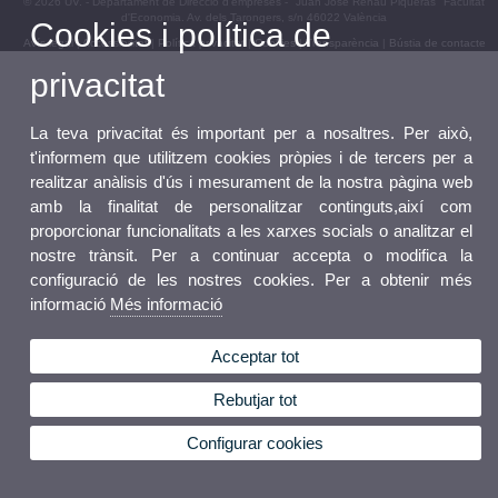
© 2026 UV. - Departament de Direcció d'empreses - "Juan José Renau Piqueras" Facultat
d'Economia. Av. dels Tarongers, s/n 46022 València
Cookies i política de
Avís legal
|
Accessibilitat
|
Política privacitat
|
Cookies
|
Transparència
|
Bústia de contacte
privacitat
La teva privacitat és important per a nosaltres. Per això,
t'informem que utilitzem cookies pròpies i de tercers per a
realitzar anàlisis d'ús i mesurament de la nostra pàgina web
amb la finalitat de personalitzar continguts,així com
proporcionar funcionalitats a les xarxes socials o analitzar el
nostre trànsit. Per a continuar accepta o modifica la
configuració de les nostres cookies. Per a obtenir més
informació
Més informació
Acceptar tot
Rebutjar tot
Configurar cookies