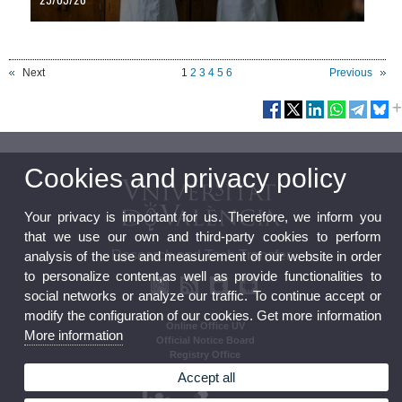
Next
1
2
3
4
5
6
Previous
Cookies and privacy policy
Your privacy is important for us. Therefore, we inform you
that we use our own and third-party cookies to perform
Research and Tech Transfer
analysis of the use and measurement of our website in order
to personalize content,as well as provide functionalities to
social networks or analyze our traffic. To continue accept or
modify the configuration of our cookies. Get more information
Online Office UV
More information
Official Notice Board
Registry Office
Regulations
Accept all