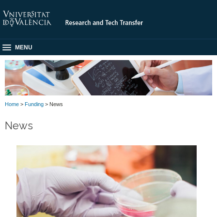
MENU
Home
>
Funding
> News
News