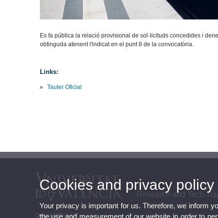
Es fa pública la relació provisional de sol·licituds concedides i den
obtinguda atenent l'indicat en el punt 8 de la convocatòria.
Links:
Tauler Oficial
Cookies and privacy policy
Research and Tech Tra
Your privacy is important for us. Therefore, we inform y
the use and measurement of our website in order to perso
Online Office UV