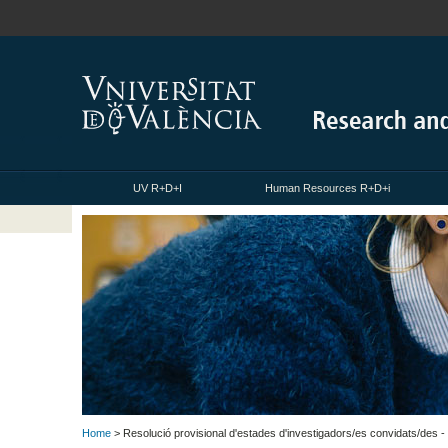
UV R+D+I
Human Resources R+D+i
Home
> Resolució provisional d'estades d'investigadors/es convidats/des 