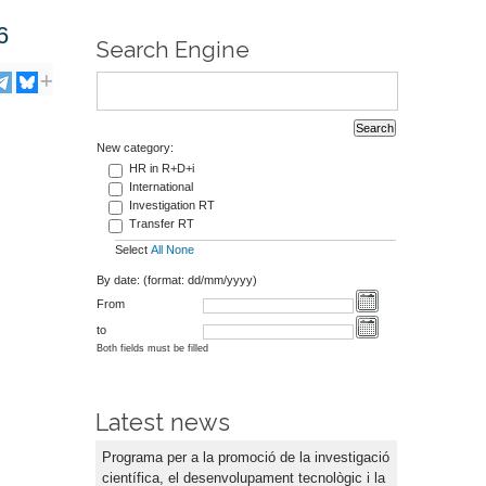
6
Search Engine
New category:
HR in R+D+i
International
Investigation RT
Transfer RT
Select
All
None
By date: (format: dd/mm/yyyy)
From
to
Both fields must be filled
Latest news
Programa per a la promoció de la investigació
científica, el desenvolupament tecnològic i la