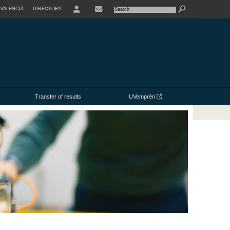
VALENCIÀ
DIRECTORY
USER
CONTACTE
Transfer of results
UVemprén