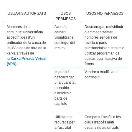
USUARIS AUTORIZATS
USOS
USOS NO PERMESOS
PERMESOS
Membres de la
Accedir,
Descarregar, redistribuir
comunitat universitària
cercar i
o emmagatzemar
accedint des d'un
visualitzar el
nombres sencers de
ordinador de la xarxa de
contingut del
revista o parts
la UV o des de fora de la
recurs
substancials del recurs o
xarxa a través de
utilitzar programari de
la
Xarxa Privada Virtual
descàrrega massiva de
(VPN)
fitxers
Imprimir i
Vendre o modificar el
descarregar
contingut
una quantitat
raonable
d'articles o
parts de
capítols
Utilitzar els
Compartir l'accés o les
recursos per
claus d'accés amb
a l'activitat
usuaris no autoritzats