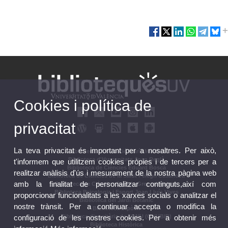
Cookies i política de
privacitat
La teva privacitat és important per a nosaltres. Per això,
Biblioteca d'Educació María Moliner
Biblioteca d'Humanitats Joan Reglà
t'informem que utilitzem cookies pròpies i de tercers per a
Biblioteca de Ciències Eduard Boscà
realitzar anàlisis d'ús i mesurament de la nostra pàgina web
Biblioteca de Ciències de la Salut Pelegrí Casanova
amb la finalitat de personalitzar continguts,així com
Biblioteca de Ciències Socials Gregori Maians
Biblioteca Psicologia i Esport Joan Lluís Vives
proporcionar funcionalitats a les xarxes socials o analitzar el
Biblioteca del Jardí Botànic
nostre trànsit. Per a continuar accepta o modifica la
Biblioteca Dipòsit
configuració de les nostres cookies. Per a obtenir més
Biblioteca dipositària de l'ONU (ONUBIB)
Biblioteca Històrica