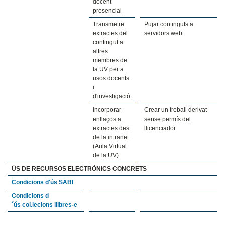
docent
presencial
Transmetre
Pujar continguts a
extractes del
servidors web
contingut a
altres
membres de
la UV per a
usos docents
i
d'investigació
Incorporar
Crear un treball derivat
enllaços a
sense permís del
extractes des
llicenciador
de la intranet
(Aula Virtual
de la UV)
ÚS DE RECURSOS ELECTRÒNICS CONCRETS
Condicions d'ús SABI
Condicions d
´ús col.lecions llibres-e