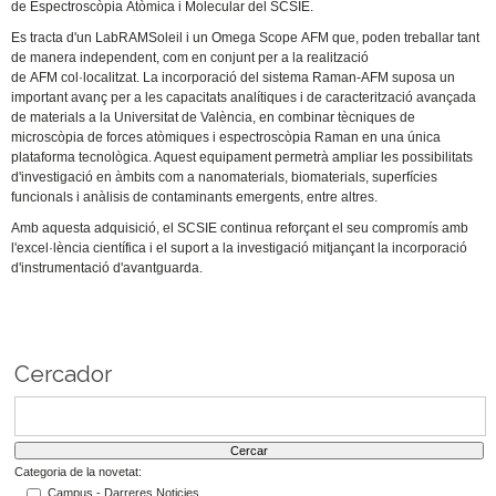
de Espectroscòpia Atòmica i Molecular del SCSIE.
Es tracta d'un LabRAMSoleil i un Omega Scope AFM que, poden treballar tant
de manera independent, com en conjunt per a la realització
de AFM col·localitzat. La incorporació del sistema Raman-AFM suposa un
important avanç per a les capacitats analítiques i de caracterització avançada
de materials a la Universitat de València, en combinar tècniques de
microscòpia de forces atòmiques i espectroscòpia Raman en una única
plataforma tecnològica. Aquest equipament permetrà ampliar les possibilitats
d'investigació en àmbits com a nanomaterials, biomaterials, superfícies
funcionals i anàlisis de contaminants emergents, entre altres.
Amb aquesta adquisició, el SCSIE continua reforçant el seu compromís amb
l'excel·lència científica i el suport a la investigació mitjançant la incorporació
d'instrumentació d'avantguarda.
Cercador
Categoria de la novetat:
Campus - Darreres Noticies