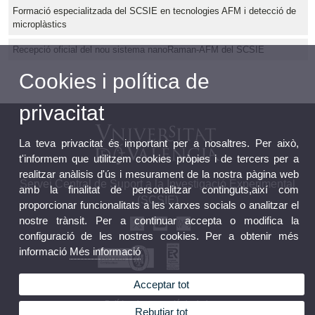
Formació especialitzada del SCSIE en tecnologies AFM i detecció de
microplàstics
Recepció oficial del nou sistema nanoRaman-AFM del SCSIE
Cookies i política de
privacitat
La teva privacitat és important per a nosaltres. Per això,
t'informem que utilitzem cookies pròpies i de tercers per a
realitzar anàlisis d'ús i mesurament de la nostra pàgina web
Servei Central de Suport a la Investigació Experimental
amb la finalitat de personalitzar continguts,així com
(SCSIE)
proporcionar funcionalitats a les xarxes socials o analitzar el
nostre trànsit. Per a continuar accepta o modifica la
configuració de les nostres cookies. Per a obtenir més
informació
Més informació
Acceptar tot
Tauler oficial d'anuncis
Política de protecció de dades
Rebutjar tot