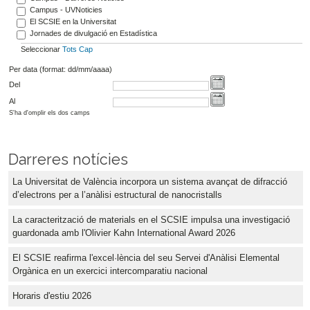
Campus - UVNoticies
El SCSIE en la Universitat
Jornades de divulgació en Estadística
Seleccionar
Tots
Cap
Per data (format: dd/mm/aaaa)
Del
Al
S'ha d'omplir els dos camps
Darreres notícies
La Universitat de València incorpora un sistema avançat de difracció
d’electrons per a l’anàlisi estructural de nanocristalls
La caracterització de materials en el SCSIE impulsa una investigació
guardonada amb l'Olivier Kahn International Award 2026
El SCSIE reafirma l'excel·lència del seu Servei d'Anàlisi Elemental
Orgànica en un exercici intercomparatiu nacional
Horaris d'estiu 2026