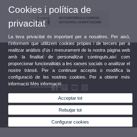
Cookies i política de
privacitat
La teva privacitat és important per a nosaltres. Per això,
t'informem que utilitzem cookies pròpies i de tercers per a
realitzar anàlisis d'ús i mesurament de la nostra pàgina web
amb la finalitat de personalitzar continguts,així com
proporcionar funcionalitats a les xarxes socials o analitzar el
nostre trànsit. Per a continuar accepta o modifica la
configuració de les nostres cookies. Per a obtenir més
UVesports
informació
Més informació
Acceptar tot
Rebutjar tot
© 2026 UV. - Avda. Menedez y Pelayo 19. 46010 València. Tel: (+34) 963 98 32 36
Configurar cookies
Avís legal
|
Accessibilitat
|
Política privacitat
|
Cookies
|
Transparència
|
Bústia de contacte