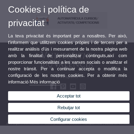
Cookies i política de
privacitat
La teva privacitat és important per a nosaltres. Per això,
t'informem que utilitzem cookies pròpies i de tercers per a
realitzar anàlisis d'ús i mesurament de la nostra pàgina web
amb la finalitat de personalitzar continguts,així com
proporcionar funcionalitats a les xarxes socials o analitzar el
nostre trànsit. Per a continuar accepta o modifica la
configuració de les nostres cookies. Per a obtenir més
UVesports
informació
Més informació
Acceptar tot
Rebutjar tot
© 2026 UV. - Avda. Menedez y Pelayo 19. 46010 València. Tel: (+34) 963 98 32 36
Configurar cookies
Avís legal
|
Accessibilitat
|
Política privacitat
|
Cookies
|
Transparència
|
Bústia de contacte