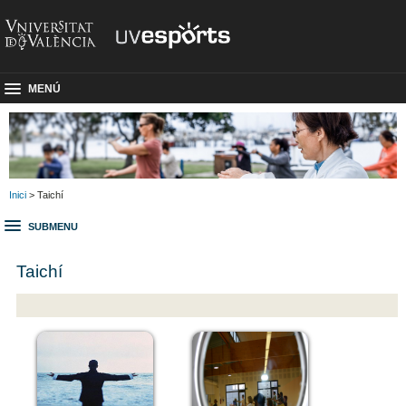
MENÚ
Inici
> Taichí
SUBMENU
Taichí