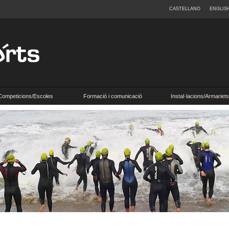
CASTELLANO
ENGLIS
Competicions/Escoles
Formació i comunicació
Instal·lacions/Armariets