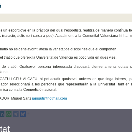
ó
 és un esport jove en la pràctica del qual l’esportista realitza de manera contínua tr
s (natació, ciclisme i cursa a peu). Actualment, a la Comunitat Valenciana hi ha 
riatló no és gens avorrit, atesa la varietat de disciplines que el componen.
el triatló que ofereix la Universitat de València es pot dividir en dues vies:
 de triatló: Qualsevol persona interessada disposarà d'entrenaments guiats 
ional.
CAEU i CEU: Al CAEU, hi pot acudir qualsevol universitari que tinga interes, p
enador seleccionará a les persones que representaràn a la Universitat tant en 
mica com a la Competiciò nacional.
DOR: Miguel Sanz
iamguti@hotmail.com
tat