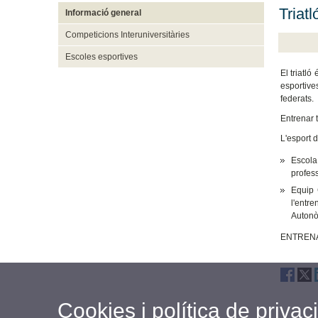
Triatl
Informació general
Competicions Interuniversitàries
Escoles esportives
El triatló
esportive
federats.
Entrenar t
L'esport d
Escola
profess
Equip 
l'entr
Autonò
ENTRENA
Cookies i política de privaci