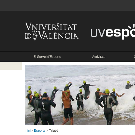
El Servei d'Esports
Activitats
Inici
>
Esports
> Triatló