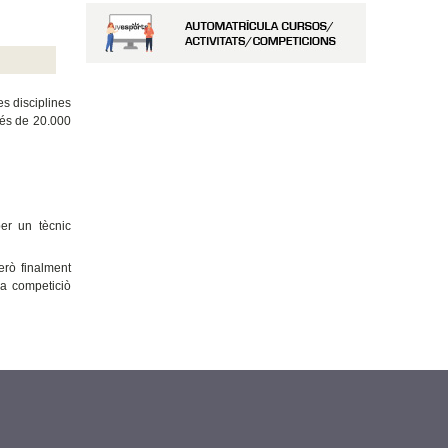
es disciplines
més de 20.000
per un tècnic
erò finalment
la competiciò