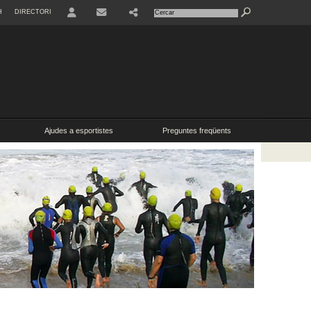
H
DIRECTORI
USER
SHARE
CONTACTE
Ajudes a esportistes
Preguntes freqüents