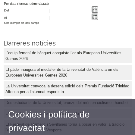
Per data (format: dd/mm/aaaa)
Del
Al
S'ha d'omplir els dos camps
Darreres notícies
L’equip femení de bàsquet conquista l’or als European Universities
Games 2026
El pàdel inaugura el medaller de la Universitat de València en els
European Universities Games 2026
La Universitat convoca la desena edició dels Premis Fundació Trinidad
Alfonso per a l’alumnat esportista
Dos estudiants de la Universitat, bronze del món en ciclisme i handbol
Cookies i política de
El tir amb arc torna a ser protagonista a la UV
El Festival de Flamenc i Sevillanes torna a posar en valor la tradició i
privacitat
l'expressió artística a UVesports