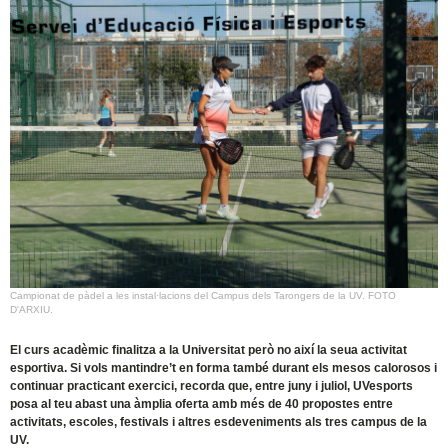
Campionat de pàdel a les instal·lacions del Campus dels Tarongers de la UV. FOTO
D'ARXIU.
El curs acadèmic finalitza a la Universitat però no així la seua activitat
esportiva. Si vols mantindre’t en forma també durant els mesos calorosos i
continuar practicant exercici, recorda que, entre juny i juliol, UVesports
posa al teu abast una àmplia oferta amb més de 40 propostes entre
activitats, escoles, festivals i altres esdeveniments als tres campus de la
UV.