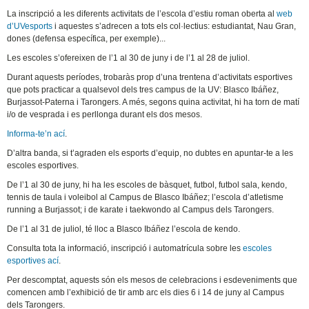
La inscripció a les diferents activitats de l’escola d’estiu roman oberta al
web
d’UVesports
i aquestes s’adrecen a tots els col·lectius: estudiantat, Nau Gran,
dones (defensa específica, per exemple)...
Les escoles s’ofereixen de l’1 al 30 de juny i de l’1 al 28 de juliol.
Durant aquests períodes, trobaràs prop d’una trentena d’activitats esportives
que pots practicar a qualsevol dels tres campus de la UV: Blasco Ibáñez,
Burjassot-Paterna i Tarongers. A més, segons quina activitat, hi ha torn de matí
i/o de vesprada i es perllonga durant els dos mesos.
Informa-te’n ací
.
D’altra banda, si t’agraden els esports d’equip, no dubtes en apuntar-te a les
escoles esportives.
De l’1 al 30 de juny, hi ha les escoles de bàsquet, futbol, futbol sala, kendo,
tennis de taula i voleibol al Campus de Blasco Ibáñez; l’escola d’atletisme
running a Burjassot; i de karate i taekwondo al Campus dels Tarongers.
De l’1 al 31 de juliol, té lloc a Blasco Ibáñez l’escola de kendo.
Consulta tota la informació, inscripció i automatrícula sobre les
escoles
esportives ací
.
Per descomptat, aquests són els mesos de celebracions i esdeveniments que
comencen amb l’exhibició de tir amb arc els dies 6 i 14 de juny al Campus
dels Tarongers.