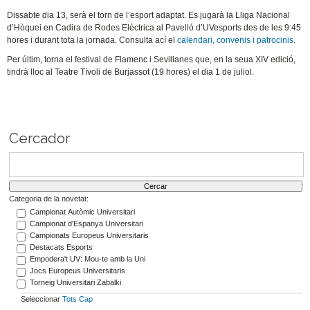
Dissabte dia 13, serà el torn de l’esport adaptat. Es jugarà la Lliga Nacional
d’Hòquei en Cadira de Rodes Elèctrica al Pavelló d’UVesports des de les 9:45
hores i durant tota la jornada. Consulta ací el
calendari, convenis i patrocinis
.
Per últim, torna el festival de Flamenc i Sevillanes que, en la seua XIV edició,
tindrà lloc al Teatre Tívoli de Burjassot (19 hores) el dia 1 de juliol.
Cercador
Categoria de la novetat:
Campionat Autòmic Universitari
Campionat d'Espanya Universitari
Campionats Europeus Universitaris
Destacats Esports
Empodera't UV: Mou-te amb la Uni
Jocs Europeus Universitaris
Torneig Universitari Zabalki
Seleccionar
Tots
Cap