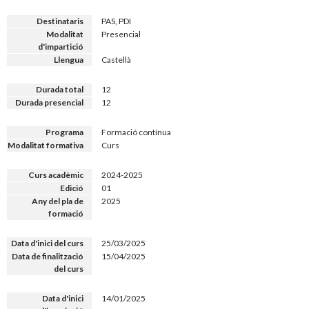
Destinataris
PAS, PDI
Modalitat
Presencial
d'impartició
Llengua
Castellà
Durada total
12
Durada presencial
12
Programa
Formació contínua
Modalitat formativa
Curs
Curs acadèmic
2024-2025
Edició
01
Any del pla de
2025
formació
Data d'inici del curs
25/03/2025
Data de finalització
15/04/2025
del curs
Data d'inici
14/01/2025