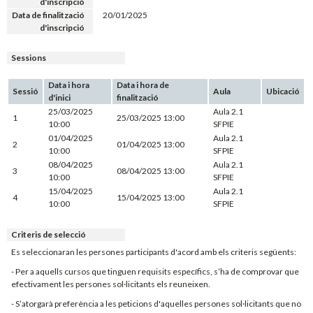
d'inscripció
Data de finalització
20/01/2025
d'inscripció
Sessions
Data i hora
Data i hora de
Sessió
Aula
Ubicació
d'inici
finalització
25/03/2025
Aula 2.1
1
25/03/2025 13:00
10:00
SFPIE
01/04/2025
Aula 2.1
2
01/04/2025 13:00
10:00
SFPIE
08/04/2025
Aula 2.1
3
08/04/2025 13:00
10:00
SFPIE
15/04/2025
Aula 2.1
4
15/04/2025 13:00
10:00
SFPIE
Criteris de selecció
Es seleccionaran les persones participants d'acord amb els criteris següents:
- Per a aquells cursos que tinguen requisits específics, s’ha de comprovar que
efectivament les persones sol·licitants els reuneixen.
- S’atorgarà preferència a les peticions d'aquelles persones sol·licitants que no