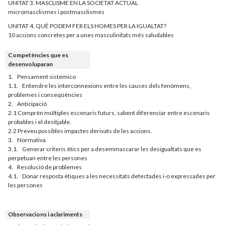
UNITAT 3. MASCLISME EN LA SOCIETAT ACTUAL
micromasclismes i postmasclismes
UNITAT 4. QUÈ PODEM FER ELS HOMES PER LA IGUALTAT?
10 accions concretes per a unes masculinitats més saludables
Competències que es
desenvoluparan
1. Pensament sistemico
1.1. Entendre les interconnexions entre les causes dels fenòmens,
problemes i conseqüències
2. Anticipació
2.1 Comprén múltiples escenaris futurs, sabent diferenciar entre escenaris
probables i el desitjable.
2.2 Preveu possibles impactes derivats de les accions.
3. Normativa
3.1. Generar criteris ètics per a desemmascarar les desigualtats que es
perpetuan entre les persones
4. Resolució de problemes
4.1. Donar resposta ètiques a les necessitats detectades i-o expressades per
les persones
Observacions i aclariments