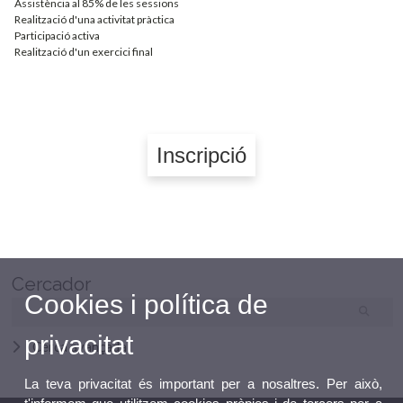
Assistència al 85% de les sessions
Realització d'una activitat pràctica
Participació activa
Realització d'un exercici final
Inscripció
Cercador
Cookies i política de
privacitat
Cerca avançada
La teva privacitat és important per a nosaltres. Per això,