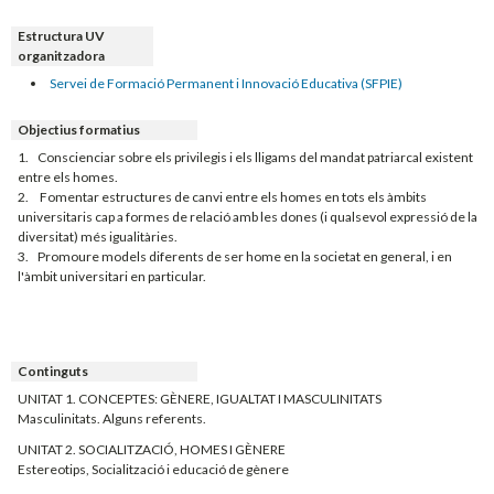
Estructura UV
organitzadora
Servei de Formació Permanent i Innovació Educativa (SFPIE)
Objectius formatius
1. Conscienciar sobre els privilegis i els lligams del mandat patriarcal existent
entre els homes.
2. Fomentar estructures de canvi entre els homes en tots els àmbits
universitaris cap a formes de relació amb les dones (i qualsevol expressió de la
diversitat) més igualitàries.
3. Promoure models diferents de ser home en la societat en general, i en
l'àmbit universitari en particular.
Continguts
UNITAT 1. CONCEPTES: GÈNERE, IGUALTAT I MASCULINITATS
Masculinitats. Alguns referents.
UNITAT 2. SOCIALITZACIÓ, HOMES I GÈNERE
Estereotips, Socialització i educació de gènere