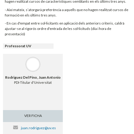
hagen realitzat cursos de característiques semblants en els últims tres anys.
- Així mateix, s’atorgarà preferència a aquells que no hagen realitzat cursos de
formació en els últims tres anys.
- En cas d'empat entre sol·licitants en aplicació dels anteriors criteris, caldrà
ajustar-se al rigorós ordre d'entrada de les sol·licituds (dia i hora de
presentació)
Professorat UV
Rodriguez Del Pino, Juan Antonio
PDI-Titular d'Universitat
VER FICHA
juan.rodriguez@uv.es