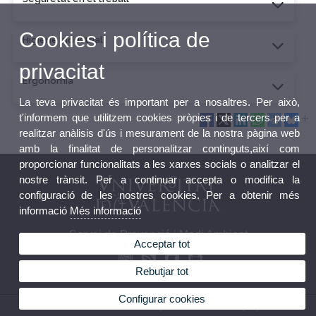
Cookies i política de
Higiene industrial
privacitat
Ergonomia
La teva privacitat és important per a nosaltres. Per això,
t'informem que utilitzem cookies pròpies i de tercers per a
realitzar anàlisis d'ús i mesurament de la nostra pàgina web
amb la finalitat de personalitzar continguts,així com
proporcionar funcionalitats a les xarxes socials o analitzar el
nostre trànsit. Per a continuar accepta o modifica la
configuració de les nostres cookies. Per a obtenir més
informació
Més informació
Servei de Prevenció i Medi Ambient
Acceptar tot
Rebutjar tot
Configurar cookies
© 2026 UV. - C. Amadeu de Savoia, 4 - 3 pis, 46010 València.Tel.: (+34) 963395017