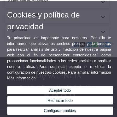
Cookies y política de
Higiene industrial
privacidad
Ergonomía
Tu privacidad es importante para nosotros. Por ello te
informamos que utilizamos cookies propias y de terceros
para realizar análisis de uso y medición de nuestra página
web con el fin de personalizar contenidos,así como
proporcionar funcionalidades a las redes sociales o analizar
nuestro tráfico. Para continuar acepta o modifica la
configuración de nuestras cookies. Para ampliar información
Más información
Servicio de Prevención y Medio Ambiente
Aceptar todo
Rechazar todo
Configurar cookies
© 2026 UV. - C. Amadeo de Saboya, 4 - 3 piso, 46010 Valencia.Tel.: (+34) 963395017