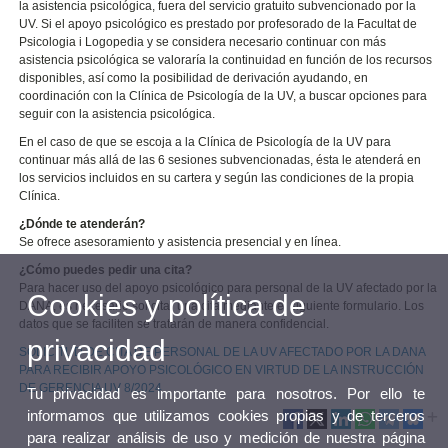
la asistencia psicológica, fuera del servicio gratuito subvencionado por la
UV. Si el apoyo psicológico es prestado por profesorado de la Facultat de
Psicologia i Logopedia y se considera necesario continuar con más
asistencia psicológica se valoraría la continuidad en función de los recursos
disponibles, así como la posibilidad de derivación ayudando, en
coordinación con la Clínica de Psicología de la UV, a buscar opciones para
seguir con la asistencia psicológica.
En el caso de que se escoja a la Clínica de Psicología de la UV para
continuar más allá de las 6 sesiones subvencionadas, ésta le atenderá en
los servicios incluidos en su cartera y según las condiciones de la propia
Clínica.
¿Dónde te atenderán?
Se ofrece asesoramiento y asistencia presencial y en línea.
¿Cómo puedes pedir una cita?
Para hacer uso del apoyo psicológico para personal de la UV afectado por la
Cookies y política de
DANA, es necesario solicitar una cita mediante el siguiente formulario. Los
datos que se faciliten se tratarán de manera confidencial.
privacidad
SOLICITUD DE CITA DE PERSONAL DE LA UV AFECTADO POR LA DANA
PARA RECIBIR APOYO PSICOLÓGICO EN VIRTUD DE LA INSTRUCCIÓN
DE GERENCIA UV 8/2024
Tu privacidad es importante para nosotros. Por ello te
informamos que utilizamos cookies propias y de terceros
para realizar análisis de uso y medición de nuestra página