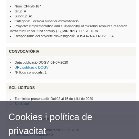
Nom: CPI-20-167
Grup: A
Subgrup: A1
Categoria: Tècnic/a superior d'investigació
Projecte: «Implementation and sustainability of microbial resource research
infrastructure for 21st century (IS_MIRRI21). CPI-20-167».
Responsable del projecte d'investigació: ROSA AZNAR NOVELLA
CONVOCATÒRIA
Data publicació DOGV: 01-07-2020
URL publicació DOGV
Nº llocs convocats: 1
SOL·LICITUDS
Termini de presentació: Del 02 al 15 de juliol de 2020
Sol·licitud
Cookies i política de
RESULTATS DEL PROCÉS SELECTIU
privacitat
Data resultats de contractació: 16-09-2020
Resultats de contractació