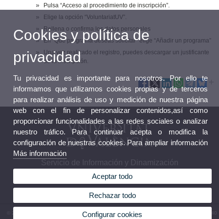
Pulsa “Acceso al procedimiento de inscripción”.
Elige la opción “VoluntariatUV”.
Rellena o confirma los datos personales
Cookies y política de
En “Qué programa deseas solicitar” elige “Añadir un programa”
privacidad
Una vez realizado el registro, puedes descargar un justificante
de la inscripción.
Tu privacidad es importante para nosotros. Por ello te
informamos que utilizamos cookies propias y de terceros
para realizar análisis de uso y medición de nuestra página
web con el fin de personalizar contenidos,así como
proporcionar funcionalidades a las redes sociales o analizar
nuestro tráfico. Para continuar acepta o modifica la
configuración de nuestras cookies. Para ampliar información
Más información
Servicio de Información y Dinamización
Aceptar todo
Rechazar todo
© 2026 UV. - Espai Vives. Av. Blasco Ibáñez, 23 - 46010 València. Teléfono: (+34) 96 386 40
Configurar cookies