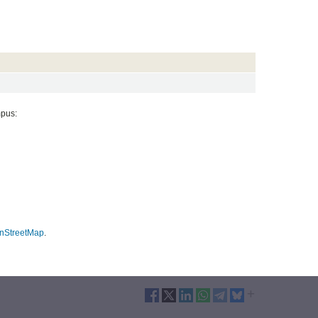
mpus:
nStreetMap
.