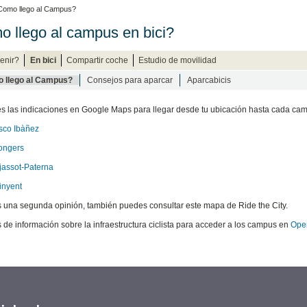
omo llego al Campus?
 llego al campus en bici?
enir?
En bici
Compartir coche
Estudio de movilidad
 llego al Campus?
Consejos para aparcar
Aparcabicis
es las indicaciones en Google Maps para llegar desde tu ubicación hasta cada ca
sco Ibàñez
ongers
jassot-Paterna
inyent
s una segunda opinión, también puedes consultar este mapa de Ride the City.
 de información sobre la infraestructura ciclista para acceder a los campus en
Ope