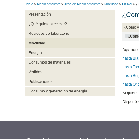
Inicio
>
Medio ambiente
>
Área de Medio ambiente
>
Movilidad
>
En bici
> ¿C
¿Como
Presentación
¿Qué quieres reciclar?
¿Cómo v
Residuos de laboratorio
¿Como
Movilidad
Aquí tien
Energia
hasta Bla
Consumos de materiales
hasta Tar
Vertidos
hasta Bur
Publicaciones
hasta Ont
Consumo y generación de energía
Si quiere
Disponéis