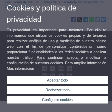
Evaluación de los Estudiantes de la Secretaría de la Facultat de
Cookies y política de
Ciències Socials
privacidad
Tu privacidad es importante para nosotros. Por ello te
informamos que utilizamos cookies propias y de terceros
para realizar análisis de uso y medición de nuestra página
web con el fin de personalizar contenidos,así como
proporcionar funcionalidades a las redes sociales o analizar
nuestro tráfico. Para continuar acepta o modifica la
Facultad de Ciencias Sociales
configuración de nuestras cookies. Para ampliar información
Más información
Aceptar todo
Rechazar todo
© 2026 UV. - Avenida Tarongers, 4b. 46021 Valencia. España. Tel (+34) 96 382 85 00
Configurar cookies
Aviso legal
|
Accesibilidad
|
Política privacidad
|
Cookies
|
Transparencia
|
Buzón Facultad