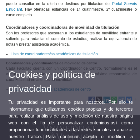
puede consultar en la oferta de destinos por titulación del
Portal Serveis
Estudiant
. Hay ofertadas estancias de 1r cuatrimestre, 2º cuatrimestre o
curso completo.
Coordinadores y coordinadoras de movilidad de titulación
Son los profesores que asesoran a los estudiantes de movilidad entrante y
saliente para redactar el contrato de estudios, realizar la equivalencia de
notas y prestar asistencia académica.
Lista de coordinadores/as académicas de titulación
Coordinadores y coordinadoras de movilidad de centro
Cada Facultad cuenta con un Coordinador de Centro. Normalmente es el
Cookies y política de
vicedecano de relaciones internacionales. Es el máximo responsable de
cada Facultad en asuntos de movilidad.
privacidad
Lista de cordinadores/as académicas de centro
Tu privacidad es importante para nosotros. Por ello te
informamos que utilizamos cookies propias y de terceros
para realizar análisis de uso y medición de nuestra página
web con el fin de personalizar contenidos,así como
proporcionar funcionalidades a las redes sociales o analizar
nuestro tráfico. Para continuar acepta o modifica la