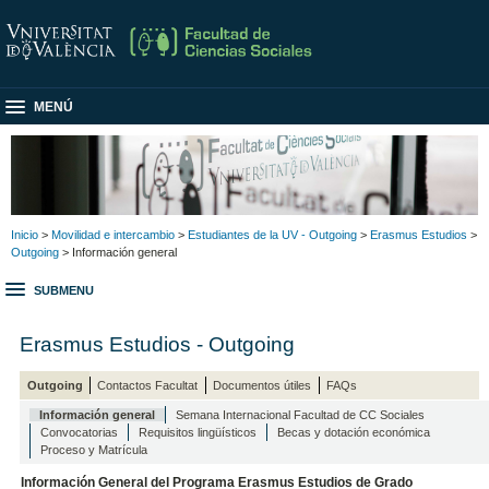
MENÚ
Inicio
>
Movilidad e intercambio
>
Estudiantes de la UV - Outgoing
>
Erasmus Estudios
>
Outgoing
> Información general
SUBMENU
Erasmus Estudios - Outgoing
Outgoing
Contactos Facultat
Documentos útiles
FAQs
Información general
Semana Internacional Facultad de CC Sociales
Convocatorias
Requisitos lingüísticos
Becas y dotación económica
Proceso y Matrícula
Información General del Programa Erasmus Estudios de Grado