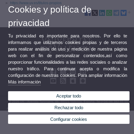
https://www.uv.es/titulos-propios
Cookies y política de
privacidad
Tu privacidad es importante para nosotros. Por ello te
informamos que utilizamos cookies propias y de terceros
para realizar análisis de uso y medición de nuestra página
web con el fin de personalizar contenidos,así como
Facultad de Ciencias Sociales
proporcionar funcionalidades a las redes sociales o analizar
nuestro tráfico. Para continuar acepta o modifica la
configuración de nuestras cookies. Para ampliar información
Más información
Aceptar todo
© 2026 UV. - Avenida Tarongers, 4b. 46021 Valencia. España. Tel (+34) 96 382 85 00
Rechazar todo
Aviso legal
|
Accesibilidad
|
Política privacidad
|
Cookies
|
Transparencia
|
Buzón Facultad
Configurar cookies