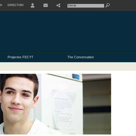
SH
DIRECTORI
USER
Projectes FECYT
The Conversation