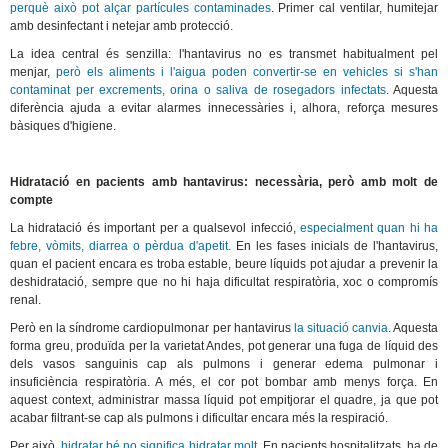
perquè això pot alçar partícules contaminades
. Primer cal ventilar, humitejar
amb desinfectant i netejar amb protecció.
La idea central és senzilla: l'hantavirus no es transmet habitualment pel
menjar,
però els aliments i l'aigua poden convertir-se en vehicles si s'han
contaminat per excrements, orina o saliva de rosegadors infectats
. Aquesta
diferència ajuda a evitar alarmes innecessàries i, alhora, reforça mesures
bàsiques d'higiene.
Hidratació en pacients amb hantavirus: necessària, però amb molt de
compte
La hidratació és important per a qualsevol infecció,
especialment quan hi ha
febre, vòmits, diarrea o pèrdua d'apetit
. En les fases inicials de l'hantavirus,
quan el pacient encara es troba estable, beure líquids pot ajudar a prevenir la
deshidratació, sempre que no hi haja dificultat respiratòria, xoc o compromís
renal.
Però en la síndrome cardiopulmonar per hantavirus
la situació canvia
. Aquesta
forma greu, produïda per la varietat Andes, pot generar una fuga de líquid des
dels vasos sanguinis cap als pulmons i generar edema pulmonar i
insuficiència respiratòria. A més, el cor pot bombar amb menys força. En
aquest context, administrar massa líquid pot empitjorar el quadre, ja que pot
acabar filtrant-se cap als pulmons i dificultar encara més la respiració.
Per això,
hidratar bé no significa hidratar molt
. En pacients hospitalitzats, ha de