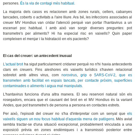
persones.
És la via de contagi més habitual
.
La majoria dels casos es relacionen amb zones rurals, cellers, cabanyes
tancades, coberts o activitats a l'aire lliure. Ara bé, les infeccions associades al
creuer MV Hondius van cridar l'atenció perquè van portar l'hantavirus a un
escenari poc habitual. I amb això van sorgir diverses preguntes: pot
transmetre's per aliments? Hi ha especial risc en vaixells? Quin paper
compleixen el menjar i la hidratació en els pacients?
El cas del creuer: un antecedent inusual
L'actual brot
ha sigut particularment cridaner perquè no n'hi havia antecedents
clars en creuers. Fins aleshores els vaixells turístics s'havien relacionat
sobretot amb altres virus, com
norovirus
,
grip
o
SARS-CoV-2
,
que es
transmeten amb facilitat en espais tancats, per contacte pròxim, superfícies
contaminades o aliments i aigua mal manipulats
.
L'hantavirus funciona d'una altra manera. El seu reservori natural són els
rosegadors, encara que el causant del brot en el MV Hondius és la variant
Andes, que pot transmetre's de persona a persona en contactes estrets.
Per això, l'episodi del creuer no s'ha d'interpretar com un senyal que
els
vaixells siguen un nou focus habitual d'aquesta mena de patògens
. Més aviat
sembla tractar-se d'una situació excepcional, probablement vinculada a una
exposició prèvia en zones endèmiques i a transmissió posterior entre