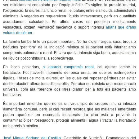
ser estrictament controlada per l'equip mèdic. Es vigilen la pressió arterial,
l'oxigenació, la diüresi, la funció renal i el balanç entre els líquids administrats i
eliminats. A vegades es requereixen líquids intravenosos, però en quantitats
acuradament calculades. En altres casos es prioritzen medicaments
vasoactius, oxigen, ventilació mecànica o suport intensiu
abans que grans
volums de sèrum
.
La família també hi té un paper important. No ha d'oferir aigua, sucs, brous o
begudes “per fora” de la indicació mèdica si el pacient està internat amb
compromís pulmonar o renal. Encara que la intenció siga bona, aquesta suma
de líquids pot contribuir a la sobrecàrrega.
En fases posteriors,
si apareix compromís renal
, cal ajustar també la
hidratació. Pot haver-hi moments de poca orina, en què es restringeixen
líquids, i fases de molta diüresi, en les quals cal reposar pèrdues per evitar
deshidratació i alteracions d'electròlits. Per això no existeix una recomanació
universal com ara “prendre dos litres diaris” per a tots els pacients amb
hantavirus.
És important entendre que no és un virus típic de creuers ni una infecció
alimentària comuna, però el cas recent recorda que les malalties emergents
poden aparèixer en escenaris inesperats. La clau està a prevenir la
contaminació per rosegadors, protegir aliments i aigua i tractar la hidratació
amb precisió mèdica.
José Miguel Soriano del Castillo
, Catedràtic de Nutrició i Bromatologia del