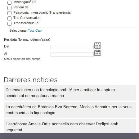
Investigació RT
Parlem de...
Psicologia. Investigació Transferència
The Conversation
Transferència RT
Seleccionar
Tots
Cap
Per data (format: dd/mm/aaaa)
Del
Al
S'ha d'omplir els dos camps
Darreres notícies
Desenvolupen una tecnologia amb IA per a mitigar la captura
accidental de megafauna marina
La catedràtica de Botànica Eva Barreno, Medalla Acharius per la seua
contribució a la liquenologia
L'astrònoma Amelia Ortiz aconsella com observar l’eclipsi amb
seguretat