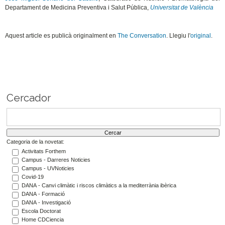
Departament de Medicina Preventiva i Salut Pública,
Universitat de València
Aquest article es publicà originalment en
The Conversation
. Llegiu l'
original
.
Cercador
Categoria de la novetat:
Activitats Forthem
Campus - Darreres Noticies
Campus - UVNoticies
Covid-19
DANA - Canvi climàtic i riscos climàtics a la mediterrània ibèrica
DANA - Formació
DANA - Investigació
Escola Doctorat
Home CDCiencia