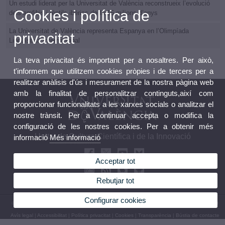
Un estudi liderat per la Universitat de València reconstrueix l’evolució
Cookies i política de
dels amfibis i rèptils ibèrics de fa 16 milions d’anys
La Universitat de València representa Espanya en l’Olimpíada
privacitat
Lingüística Internacional
La teva privacitat és important per a nosaltres. Per això,
t'informem que utilitzem cookies pròpies i de tercers per a
realitzar anàlisis d'ús i mesurament de la nostra pàgina web
amb la finalitat de personalitzar continguts,així com
proporcionar funcionalitats a les xarxes socials o analitzar el
nostre trànsit. Per a continuar accepta o modifica la
configuració de les nostres cookies. Per a obtenir més
Unitat de Cultura Científica i de la Innovació
informació
Més informació
Acceptar tot
Rebutjar tot
Configurar cookies
© 2026 UV. - Avda Blasco Ibañez, 13. 46010 València. Espanya.Tel.: (+34) 96 339 50 00
Avís legal
|
Accessibilitat
|
Política privacitat
|
Cookies
|
Transparència
|
Bústia de contacte