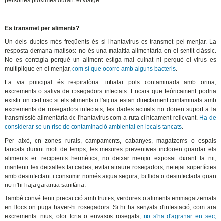
persones pròximes durant el viatge.
Es transmet per aliments?
Un dels dubtes més freqüents és si l'hantavirus es transmet pel menjar. La
resposta demana matisos: no és una malaltia alimentària en el sentit clàssic.
No es contagia perquè un aliment estiga mal cuinat ni perquè el virus es
multiplique en el menjar,
com sí que ocorre amb alguns bacteris
.
La via principal és respiratòria: inhalar pols contaminada amb orina,
excrements o saliva de rosegadors infectats. Encara que teòricament podria
existir un cert risc si els aliments o l'aigua estan directament contaminats amb
excrements de rosegadors infectats, les dades actuals no donen suport a la
transmissió alimentària de l'hantavirus com a ruta clínicament rellevant.
Ha de
considerar-se un risc de contaminació ambiental en locals tancats
.
Per això, en zones rurals, campaments, cabanyes, magatzems o espais
tancats durant molt de temps, les mesures preventives inclouen guardar els
aliments en recipients hermètics, no deixar menjar exposat durant la nit,
mantenir les deixalles tancades, evitar atraure rosegadors, netejar superfícies
amb desinfectant i consumir només aigua segura, bullida o desinfectada quan
no n'hi haja garantia sanitària.
També convé tenir precaució amb fruites, verdures o aliments emmagatzemats
en llocs on puga haver-hi rosegadors. Si hi ha senyals d'infestació, com ara
excrements, nius, olor forta o envasos rosegats,
no s'ha d'agranar en sec,