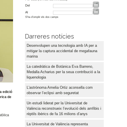
Del
Al
S'ha d'omplir els dos camps
Darreres notícies
Desenvolupen una tecnologia amb IA per a
mitigar la captura accidental de megafauna
marina
La catedràtica de Botànica Eva Barreno,
Medalla Acharius per la seua contribució a la
liquenologia
L'astrònoma Amelia Ortiz aconsella com
a edició
observar l’eclipsi amb seguretat
brica de
Un estudi liderat per la Universitat de
València reconstrueix l’evolució dels amfibis i
rèptils ibèrics de fa 16 milions d’anys
atòlica
La Universitat de València representa