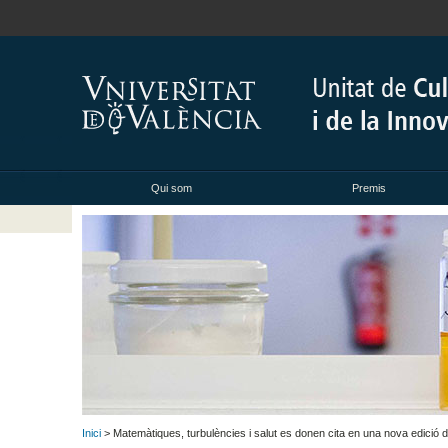
Qui som
Premis
Inici
> Matemàtiques, turbulències i salut es donen cita en una nova edició 