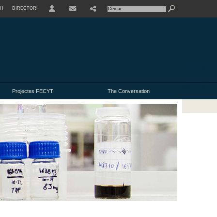
SH
DIRECTORI
USER
Projectes FECYT
The Conversation