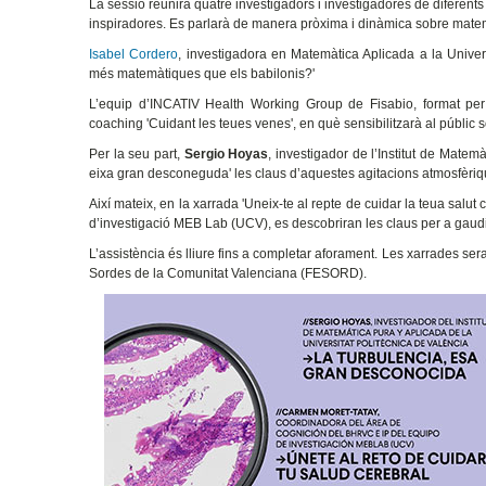
La sessió reunirà quatre investigadors i investigadores de diferent
inspiradores. Es parlarà de manera pròxima i dinàmica sobre matemàt
Isabel Cordero
, investigadora en Matemàtica Aplicada a la Univer
més matemàtiques que els babilonis?'
L’equip d’INCATIV Health Working Group de Fisabio, format per
coaching 'Cuidant les teues venes', en què sensibilitzarà al públic s
Per la seu part,
Sergio Hoyas
, investigador de l’Institut de Matem
eixa gran desconeguda' les claus d’aquestes agitacions atmosfèriqu
Així mateix, en la xarrada 'Uneix-te al repte de cuidar la teua salut 
d’investigació MEB Lab (UCV), es descobriran les claus per a gaudi
L’assistència és lliure fins a completar aforament. Les xarrades se
Sordes de la Comunitat Valenciana (FESORD).