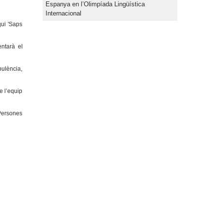
Espanya en l’Olimpíada Lingüística
Internacional
qui 'Saps
entarà el
bulència,
e l’equip
 Persones