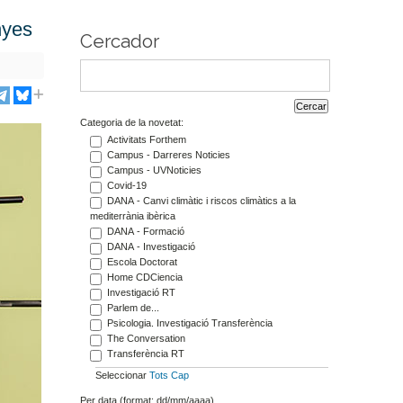
nyes
Cercador
Categoria de la novetat:
Activitats Forthem
Campus - Darreres Noticies
Campus - UVNoticies
Covid-19
DANA - Canvi climàtic i riscos climàtics a la
mediterrània ibèrica
DANA - Formació
DANA - Investigació
Escola Doctorat
Home CDCiencia
Investigació RT
Parlem de...
Psicologia. Investigació Transferència
The Conversation
Transferència RT
Seleccionar
Tots
Cap
Per data (format: dd/mm/aaaa)