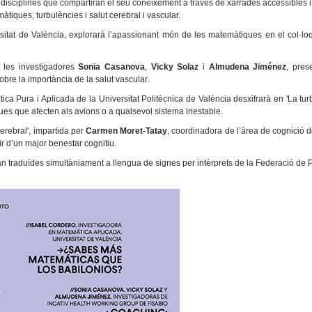
s disciplines que compartiran el seu coneixement a través de xarrades accessibles i
iques, turbulències i salut cerebral i vascular.
sitat de València, explorarà l’apassionant món de les matemàtiques en el col·lo
 les investigadores
Sonia Casanova
,
Vicky Solaz
i
Almudena Jiménez
, pres
obre la importància de la salut vascular.
àtica Pura i Aplicada de la Universitat Politècnica de València desxifrarà en 'La tur
es que afecten als avions o a qualsevol sistema inestable.
cerebral', impartida per
Carmen Moret-Tatay
, coordinadora de l’àrea de cognició d
r d’un major benestar cognitiu.
ran traduïdes simultàniament a llengua de signes per intèrprets de la Federació de