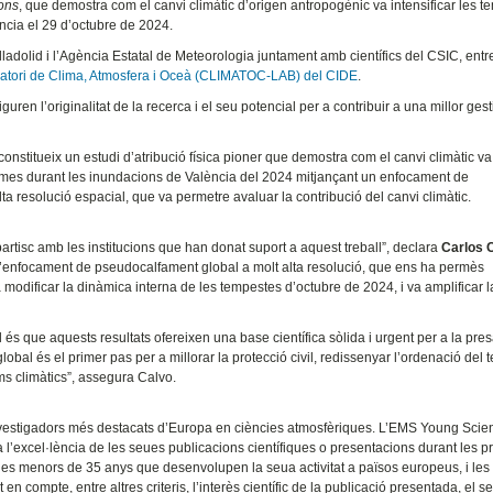
ons
, que demostra com el canvi climàtic d’origen antropogènic va intensificar les 
ncia el 29 d’octubre de 2024.
lladolid i l’Agència Estatal de Meteorologia juntament amb científics del CSIC, entr
atori de Clima, Atmosfera i Oceà (CLIMATOC-LAB) del CIDE
.
ren l’originalitat de la recerca i el seu potencial per a contribuir a una millor gest
nstitueix un estudi d’atribució física pioner que demostra com el canvi climàtic va
xtremes durant les inundacions de València del 2024 mitjançant un enfocament de
a resolució espacial, que va permetre avaluar la contribució del canvi climàtic.
isc amb les institucions que han donat suport a aquest treball”, declara
Carlos 
 l’enfocament de pseudocalfament global a molt alta resolució, que ens ha permès
modificar la dinàmica interna de les tempestes d’octubre de 2024, i va amplificar 
s que aquests resultats ofereixen una base científica sòlida i urgent per a la pre
obal és el primer pas per a millorar la protecció civil, redissenyar l’ordenació del ter
ms climàtics”, assegura Calvo.
nvestigadors més destacats d’Europa en ciències atmosfèriques. L’EMS Young Scien
’excel·lència de les seues publicacions científiques o presentacions durant les p
iques menors de 35 anys que desenvolupen la seua activitat a països europeus, i les
 compte, entre altres criteris, l’interès científic de la publicació presentada, el s