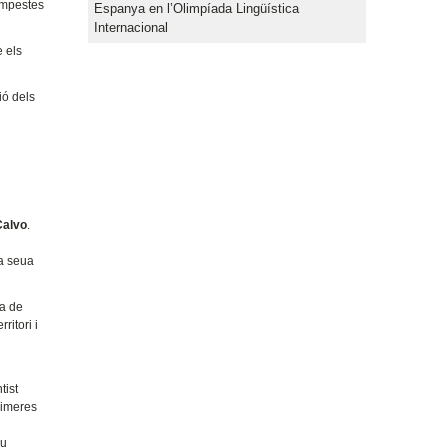
tempestes
Espanya en l’Olimpíada Lingüística
Internacional
e els
ió dels
Calvo
.
la seua
sa de
ritori i
tist
rimeres
eu