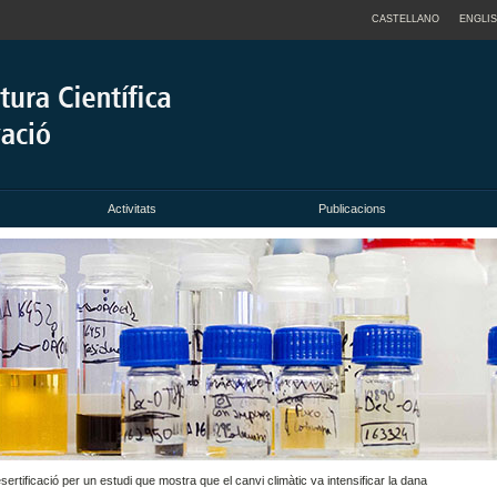
CASTELLANO
ENGLI
Activitats
Publicacions
rtificació per un estudi que mostra que el canvi climàtic va intensificar la dana