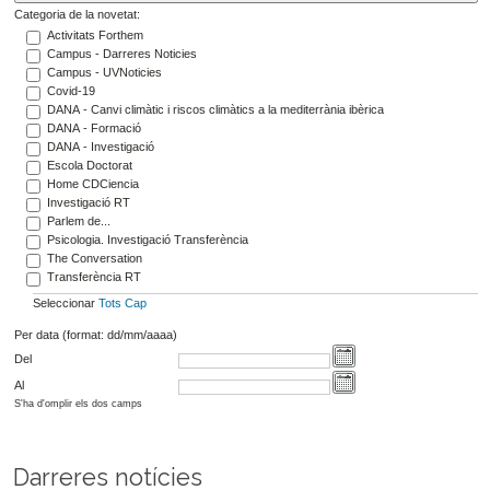
Categoria de la novetat:
Activitats Forthem
Campus - Darreres Noticies
Campus - UVNoticies
Covid-19
DANA - Canvi climàtic i riscos climàtics a la mediterrània ibèrica
DANA - Formació
DANA - Investigació
Escola Doctorat
Home CDCiencia
Investigació RT
Parlem de...
Psicologia. Investigació Transferència
The Conversation
Transferència RT
Seleccionar
Tots
Cap
Per data (format: dd/mm/aaaa)
Del
Al
S'ha d'omplir els dos camps
Darreres notícies