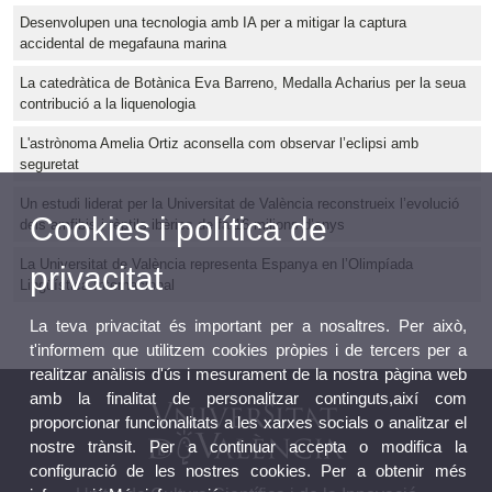
Desenvolupen una tecnologia amb IA per a mitigar la captura
accidental de megafauna marina
La catedràtica de Botànica Eva Barreno, Medalla Acharius per la seua
contribució a la liquenologia
L'astrònoma Amelia Ortiz aconsella com observar l’eclipsi amb
seguretat
Un estudi liderat per la Universitat de València reconstrueix l’evolució
Cookies i política de
dels amfibis i rèptils ibèrics de fa 16 milions d’anys
La Universitat de València representa Espanya en l’Olimpíada
privacitat
Lingüística Internacional
La teva privacitat és important per a nosaltres. Per això,
t'informem que utilitzem cookies pròpies i de tercers per a
realitzar anàlisis d'ús i mesurament de la nostra pàgina web
amb la finalitat de personalitzar continguts,així com
proporcionar funcionalitats a les xarxes socials o analitzar el
nostre trànsit. Per a continuar accepta o modifica la
configuració de les nostres cookies. Per a obtenir més