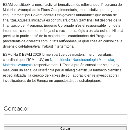
ESAM constitueix, a més, l’activitat formativa més rellevant del Programa de
Materials Avançats dels Plans Complementaris, una iniciativa promoguda
conjuntament pel Govern central i els governs autonòmics que acaba de
finalitzar. Aquesta iniciativa es continuarà organitzant fins i tot després de la
finalització del Programa. Eugenio Coronado n’és el responsable i un dels
impulsors, cosa que en reforça el caràcter estratègic a escala estatal. Hi està
prevista la participació de la majoria dels coordinadors del Programa
procedents de diferents comunitats autònomes, la qual cosa en consolida la
dimensió col·laborativa i l’abast interterritorial.
ESMolNa & ESAM 2026 formen part de dos màsters interuniversitaris,
coordinats per l’ICMol-UV, en
Nanociència i Nanotecnologia Molecular
, i en
Materials Avançats
, respectivament. L’Escola pretén consolidar-se, un any
més, com un espai de referència per al diàleg científic, la formació científica
especialitzada i la creació de xarxes de col·laboració entre investigadors i
investigadores de tot Europa en aquestes àrees estratègiques.
Cercador