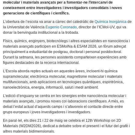
molecular i materials avançats per a fomentar-ne l’intercanvi de
coneixement entre investigadores i investigadors consolidats i noves
generacions de científiques i científics.
L’obertura de l’escola va anar a càrrec del catedràtic de
Química Inorgànica
de
la Universitat de València
Eugenio Coronado
, director de l’ICMol-UV, qui va
donar la benvinguda institucional a la trobada.
Físics, químics, enginyers, biotecnòlegs i altres especialistes en nanociència i
materials avançats participen en ESMolNa & ESAM 2026, un fòrum adreçat
principalment a estudiantat de postgrau, doctorat i personal postdoctoral.
Durant la setmana, les persones assistents comparteixen experiències amb
figures destacades de la recerca internacional.
L’Escola aborda reptes actuals en aquestes àrees, incloent-hi química
supramolecular, electrònica molecular, magnetisme molecular i materials
multifuncionals, amb aplicacions en tecnologies quàntiques, espintrònica,
nanoelectrònica, energia, informació, salut i medi ambient.
L’edició d’enguany se centra en les sinergies entre nanociència molecular i
materials avançats, i promou noves col·laboracions científiques. A més, es
debat l’estat actual d’aquests camps i s’afavoreix el contacte directe entre
grups europeus i joves investigadores i investigadors.
En paral·lel, els dies 21 i 22 de maig se celebra el 12th Workshop on 2D
Materials (W2DM2026), dedicat a debatre sobre el present i el futur del grafè i
altres materials bidimensionals.