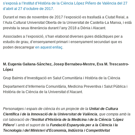
s’exposà a l’Institut d’Història de la Ciència López Piñero de València del 27
d’abril al 27 d’octubre de 2017
.
Durant el mes de novembre de 2017 l’exposició es traslladà a Ciutat Reial, a
l’Aula Cultural Universitat Oberta de la Universitat de Castella-La Manxa, i està
prevista la seua itinerància durant l’any 2018 a Dénia i Alacant.
Associades a l’exposició, s’han elaborat diverses guies didàctiques per a
estudis de grau, d’ensenyament primari i ensenyament secundari que es
poden descarregar
en aquest enllaç
.
M. Eugenia Galiana-Sánchez, Josep Bernabeu-Mestre, Eva M. Trescastro-
López
Grup Balmis d’Investigació en Salut Comunitària i Història de la Ciència
Departament d’Infermeria Comunitària, Medicina Preventiva i Salut Pública i
Història de la Ciència de la Universitat d’Alacant.
Personatges i espais de ciència és un projecte de la
Unitat de Cultura
Científica i de la Innovació de la Universitat de València
, que compta amb la
col·laboració de l
'Institut d'Història de la Medicina i de la Ciència 'López
Piñero'
i amb el suport de la
Fundació Espanyola per a la Ciència i la
Tecnologia i del Ministeri d'Economia, Indústria i Competitivitat