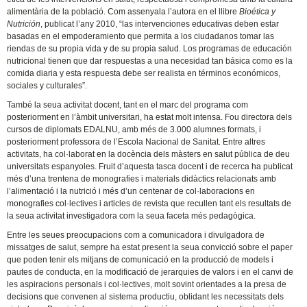
alimentària de la població. Com assenyala l’autora en el llibre
Bioética y
Nutrición
, publicat l’any 2010, “las intervenciones educativas deben estar
basadas en el empoderamiento que permita a los ciudadanos tomar las
riendas de su propia vida y de su propia salud. Los programas de educación
nutricional tienen que dar respuestas a una necesidad tan básica como es la
comida diaria y esta respuesta debe ser realista en términos económicos,
sociales y culturales”.
També la seua activitat docent, tant en el marc del programa com
posteriorment en l’àmbit universitari, ha estat molt intensa. Fou directora dels
cursos de diplomats EDALNU, amb més de 3.000 alumnes formats, i
posteriorment professora de l’Escola Nacional de Sanitat. Entre altres
activitats, ha col·laborat en la docència dels màsters en salut pública de deu
universitats espanyoles. Fruit d’aquesta tasca docent i de recerca ha publicat
més d’una trentena de monografies i materials didàctics relacionats amb
l’alimentació i la nutrició i més d’un centenar de col·laboracions en
monografies col·lectives i articles de revista que recullen tant els resultats de
la seua activitat investigadora com la seua faceta més pedagògica.
Entre les seues preocupacions com a comunicadora i divulgadora de
missatges de salut, sempre ha estat present la seua convicció sobre el paper
que poden tenir els mitjans de comunicació en la producció de models i
pautes de conducta, en la modificació de jerarquies de valors i en el canvi de
les aspiracions personals i col·lectives, molt sovint orientades a la presa de
decisions que convenen al sistema productiu, oblidant les necessitats dels