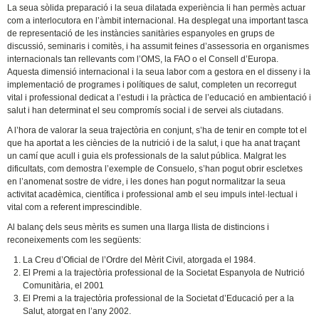
La seua sòlida preparació i la seua dilatada experiència li han permès actuar
com a interlocutora en l’àmbit internacional. Ha desplegat una important tasca
de representació de les instàncies sanitàries espanyoles en grups de
discussió, seminaris i comitès, i ha assumit feines d’assessoria en organismes
internacionals tan rellevants com l’OMS, la FAO o el Consell d’Europa.
Aquesta dimensió internacional i la seua labor com a gestora en el disseny i la
implementació de programes i polítiques de salut, completen un recorregut
vital i professional dedicat a l’estudi i la pràctica de l’educació en ambientació i
salut i han determinat el seu compromís social i de servei als ciutadans.
A l’hora de valorar la seua trajectòria en conjunt, s’ha de tenir en compte tot el
que ha aportat a les ciències de la nutrició i de la salut, i que ha anat traçant
un camí que acull i guia els professionals de la salut pública. Malgrat les
dificultats, com demostra l’exemple de Consuelo, s’han pogut obrir escletxes
en l’anomenat sostre de vidre, i les dones han pogut normalitzar la seua
activitat acadèmica, científica i professional amb el seu impuls intel·lectual i
vital com a referent imprescindible.
Al balanç dels seus mèrits es sumen una llarga llista de distincions i
reconeixements com les següents:
La Creu d’Oficial de l’Ordre del Mèrit Civil, atorgada el 1984.
El Premi a la trajectòria professional de la Societat Espanyola de Nutrició
Comunitària, el 2001
El Premi a la trajectòria professional de la Societat d’Educació per a la
Salut, atorgat en l’any 2002.