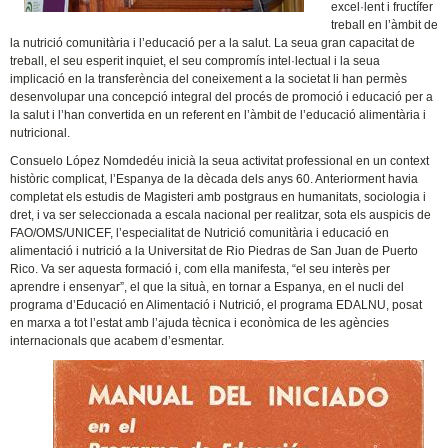
excel·lent i fructífer
treball en l’àmbit de
la nutrició comunitària i l’educació per a la salut. La seua gran capacitat de
treball, el seu esperit inquiet, el seu compromís intel·lectual i la seua
implicació en la transferència del coneixement a la societat li han permès
desenvolupar una concepció integral del procés de promoció i educació per a
la salut i l’han convertida en un referent en l’àmbit de l’educació alimentària i
nutricional.
Consuelo López Nomdedéu inicià la seua activitat professional en un context
històric complicat, l’Espanya de la dècada dels anys 60. Anteriorment havia
completat els estudis de Magisteri amb postgraus en humanitats, sociologia i
dret, i va ser seleccionada a escala nacional per realitzar, sota els auspicis de
FAO/OMS/UNICEF, l’especialitat de Nutrició comunitària i educació en
alimentació i nutrició a la Universitat de Rio Piedras de San Juan de Puerto
Rico. Va ser aquesta formació i, com ella manifesta, “el seu interès per
aprendre i ensenyar”, el que la situà, en tornar a Espanya, en el nucli del
programa d’Educació en Alimentació i Nutrició, el programa EDALNU, posat
en marxa a tot l’estat amb l’ajuda tècnica i econòmica de les agències
internacionals que acabem d’esmentar.