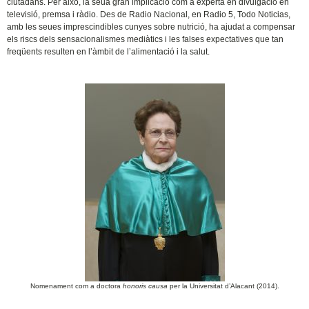
ciutadans. Per això, la seua gran implicació com a experta en divulgació en
televisió, premsa i ràdio. Des de Radio Nacional, en Radio 5, Todo Noticias,
amb les seues imprescindibles cunyes sobre nutrició, ha ajudat a compensar
els riscs dels sensacionalismes mediàtics i les falses expectatives que tan
freqüents resulten en l’àmbit de l’alimentació i la salut.
Nomenament com a doctora
honoris causa
per la Universitat d’Alacant (2014).