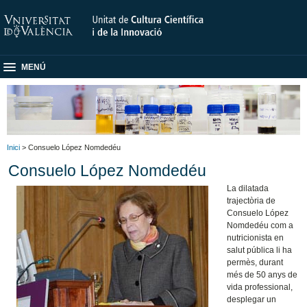
MENÚ
Inici
> Consuelo López Nomdedéu
Consuelo López Nomdedéu
La dilatada
trajectòria de
Consuelo López
Nomdedéu com a
nutricionista en
salut pública li ha
permès, durant
més de 50 anys de
vida professional,
desplegar un