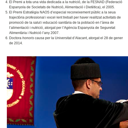
El Premi a tota una vida dedicada a la nutrició, de la FESNAD (Federació
Espanyola de Societats de Nutrició, Alimentació i Dietètica), el 2005.
El Premi Estratègia NAOS d’especial reconeixement públic a la seua
trajectòria professional i excel·lent treball per haver realitzat activitats de
promoció de la salut i educació sanitària de la població en l’àrea de
l’alimentació i nutrició, atorgat per l’Agència Espanyola de Seguretat
Alimentària i Nutrició l’any 2007.
Doctora
honoris causa
per la Universitat d’Alacant, atorgat el 28 de gener
de 2014.