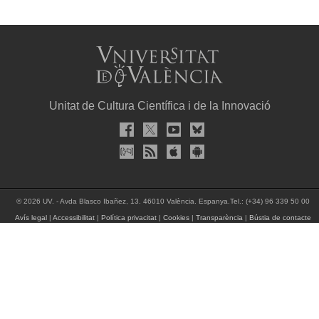
Unitat de Cultura Científica i de la Innovació
© 2026 UV. - Avda Blasco Ibañez, 13. 46010 València. Espanya.Tel.: (+34) 96 339 50 00
Avís legal
|
Accessibilitat
|
Política privacitat
|
Cookies
|
Transparència
|
Bústia de contacte