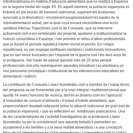
interdisciplinària en matèria d’educació alimentària que es realitzà a Espanya
en la segona meitat del segle XX. En aquell moment, la població espanyola es
trobava en ple procés de transició nutricional, superant els problemes
associats a la desnutrició i incorporant progressivament les pautes de la
sobrealimentació actual, per la qual cosa encara necessitava una acció
sanitària intensa. Trajectòries com la de Consuelo, que va intervenir
activament com a eix vertebrador del projecte, ajudaren a institucionalitzar la
nutrició comunitària a Espanya, i van prendre el relleu d’altres professionals
que ja durant el període republicà havien iniciat el procés. En l’etapa
republicana, es van engegar polítiques sanitàries i nutricionals innovadores,
que es van veure truncades per l’impacte de la guerra civil i els durs anys de
la postguerra. Van haver de passar gairebé més de 20 anys perquè
professionals com ella reprengueren aquestes iniciatives i es plantejara un
nou panorama conceptual i institucional de les intervencions educatives en
alimentació i nutrició.
La contribució de Consuelo López Nomdedéu com a membre de l’equip tècnic
del programa va ser fonamental per a la visió integral i multidimensional que
aportà. Hi exercí funcions de recerca, tant en el disseny com en l’aplicació
d’enquestes de consum d’aliments i d’estudi d’hàbits alimentaris, que
proporcionaren resultats rellevants sobre la situació nutricional de gran part de
la població espanyola, i que es reflectiren en nombroses publicacions. Una
de les característiques de l’activitat investigadora de la professora López
Nomdedéu va ser la consideració que aquests treballs li permetien un
acostament a les famílies y a la seua realitat alimentària i a una concepció
ètica de les intervencions en salut, respectuosa i compromesa amb la cultura