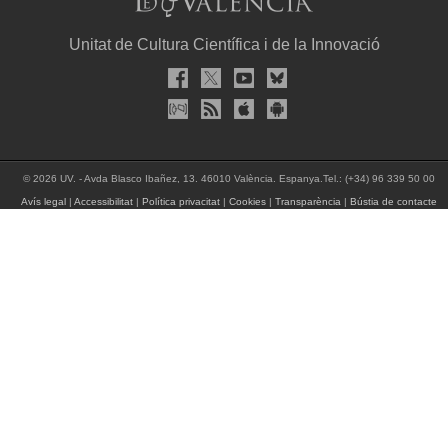
Unitat de Cultura Científica i de la Innovació
© 2026 UV. - Avda Blasco Ibañez, 13. 46010 València. Espanya.Tel.: (+34) 96 339 50 00
Avís legal
|
Accessibilitat
|
Política privacitat
|
Cookies
|
Transparència
|
Bústia de contacte