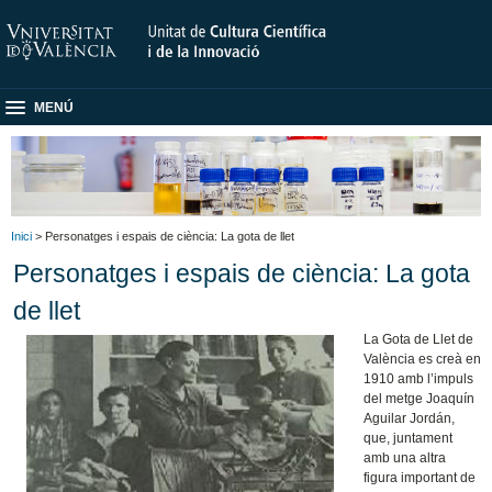
MENÚ
Inici
> Personatges i espais de ciència: La gota de llet
Personatges i espais de ciència: La gota
de llet
La Gota de Llet de
València es creà en
1910 amb l’impuls
del metge Joaquín
Aguilar Jordán,
que, juntament
amb una altra
figura important de