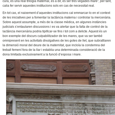
cura, és una real trilogia maternal, és a dir, és ser tres vegades mare”, per tant,
calia fer servir aquestes institucions sols en cas de necessitat real.
En tot cas, el naixement d’aquestes institucions cal emmarcar-lo en el context
de les iniciatives per a fomentar la lactància materna i controlar la mercenària.
Sobre aquest assumpte, a més de la classe mèdica, en algunes instàncies
judicials s’entaularen discussions i es va alertar que la falta de control de la
lactància mercenària podria tipificar-se fins i tot com a delicte. Aquest és un
bon exemple del discurs culpabilitzador de les mares, que va ser també
omnipresent en les activitats divulgatives de les gotes de llet, que subratllaren
la dimensió moral del deure de la maternitat, que incloïa la condemna del
treball femení fora de la llar i establia una determinada consideració de la
dona limitada exclusivament a la funció d’esposa i mare.