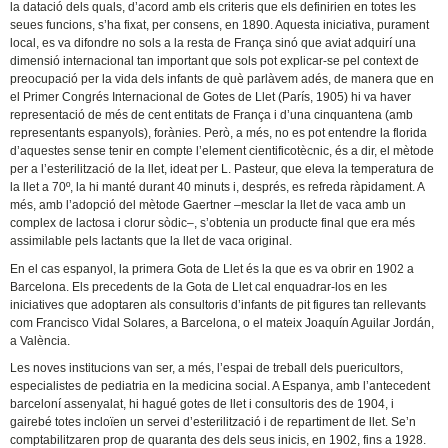
la datació dels quals, d’acord amb els criteris que els definirien en totes les
seues funcions, s’ha fixat, per consens, en 1890. Aquesta iniciativa, purament
local, es va difondre no sols a la resta de França sinó que aviat adquirí una
dimensió internacional tan important que sols pot explicar-se pel context de
preocupació per la vida dels infants de què parlàvem adés, de manera que en
el Primer Congrés Internacional de Gotes de Llet (París, 1905) hi va haver
representació de més de cent entitats de França i d’una cinquantena (amb
representants espanyols), forànies. Però, a més, no es pot entendre la florida
d’aquestes sense tenir en compte l’element cientificotècnic, és a dir, el mètode
per a l’esterilització de la llet, ideat per L. Pasteur, que eleva la temperatura de
la llet a 70º, la hi manté durant 40 minuts i, després, es refreda ràpidament. A
més, amb l’adopció del mètode Gaertner –mesclar la llet de vaca amb un
complex de lactosa i clorur sòdic–, s’obtenia un producte final que era més
assimilable pels lactants que la llet de vaca original.
En el cas espanyol, la primera Gota de Llet és la que es va obrir en 1902 a
Barcelona. Els precedents de la Gota de Llet cal enquadrar-los en les
iniciatives que adoptaren als consultoris d’infants de pit figures tan rellevants
com Francisco Vidal Solares, a Barcelona, o el mateix Joaquín Aguilar Jordán,
a València.
Les noves institucions van ser, a més, l’espai de treball dels puericultors,
especialistes de pediatria en la medicina social. A Espanya, amb l’antecedent
barceloní assenyalat, hi hagué gotes de llet i consultoris des de 1904, i
gairebé totes incloïen un servei d’esterilització i de repartiment de llet. Se’n
comptabilitzaren prop de quaranta des dels seus inicis, en 1902, fins a 1928.