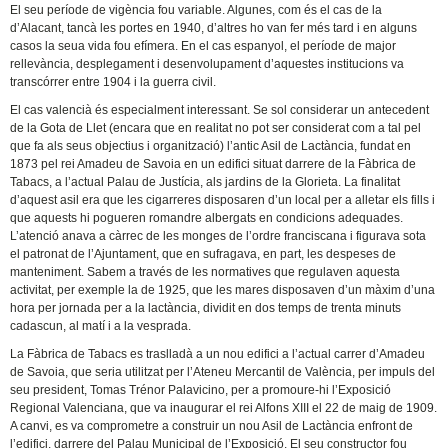
El seu període de vigència fou variable. Algunes, com és el cas de la
d’Alacant, tancà les portes en 1940, d’altres ho van fer més tard i en alguns
casos la seua vida fou efímera. En el cas espanyol, el període de major
rellevància, desplegament i desenvolupament d’aquestes institucions va
transcórrer entre 1904 i la guerra civil.
El cas valencià és especialment interessant. Se sol considerar un antecedent
de la Gota de Llet (encara que en realitat no pot ser considerat com a tal pel
que fa als seus objectius i organització) l’antic Asil de Lactància, fundat en
1873 pel rei Amadeu de Savoia en un edifici situat darrere de la Fàbrica de
Tabacs, a l’actual Palau de Justícia, als jardins de la Glorieta. La finalitat
d’aquest asil era que les cigarreres disposaren d’un local per a alletar els fills i
que aquests hi pogueren romandre albergats en condicions adequades.
L’atenció anava a càrrec de les monges de l’ordre franciscana i figurava sota
el patronat de l’Ajuntament, que en sufragava, en part, les despeses de
manteniment. Sabem a través de les normatives que regulaven aquesta
activitat, per exemple la de 1925, que les mares disposaven d’un màxim d’una
hora per jornada per a la lactància, dividit en dos temps de trenta minuts
cadascun, al matí i a la vesprada.
La Fàbrica de Tabacs es traslladà a un nou edifici a l’actual carrer d’Amadeu
de Savoia, que seria utilitzat per l’Ateneu Mercantil de València, per impuls del
seu president, Tomas Trénor Palavicino, per a promoure-hi l’Exposició
Regional Valenciana, que va inaugurar el rei Alfons XIII el 22 de maig de 1909.
A canvi, es va comprometre a construir un nou Asil de Lactància enfront de
l’edifici, darrere del Palau Municipal de l’Exposició. El seu constructor fou