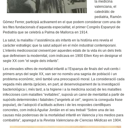
la medicina
valenciana, el
catedràtic de
pediatria, Ramón
Gómez Ferrer, participà activament en el que podem considerar com una de
les fites fundacionals d’aquesta especialitat, el primer Congrés Espanyol de
Pediatria que se celebrà a Palma de Mallorca en 1914.
La salut, la malaltia i l’assistència als infants en la història ens revela el
caràcter estratègic que la salut adquirí en el món industrial contemporani.
L’interès medicosocial creixent per aquestes edats de la vida és un dels trets
que defineixen la modernitat, com indicava en 1900 Ellen Key en designar el
segle XX com “el segle dels infants”.
Les elevades xifres de mortalitat infantil a l’Espanya de finals del vuit-cents i
primers anys del segle XX, van ser no només una sagnia de població i un
problema econòmic, sinó també una preocupació moral. La consideració cada
vegada més atenta (gràcies, en part, al desenvolupament de la investigació
bacteriològica i, més tard, a la higiene i a la medicina social) de les malalties
infeccioses com malalties “evitables”, suposà un canvi de mentalitat a partir de
supòsits deterministes i fatalistes (“angelets al cel”, segons la coneguda frase
popular), de l’adopció d’actituds actives i de les respostes científiques
concretes, com indicà Aguilar Jordán en el seu treball “Sobre una de las
causas más poderosas de la mortalidad infantil en Valencia y los medios para
combatirla”, aparegut a la
Revista Valenciana de Ciencias Médicas
en 1904.