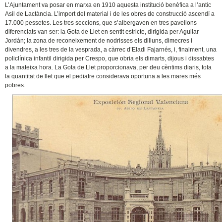
L’Ajuntament va posar en marxa en 1910 aquesta institució benèfica a l’antic
Asil de Lactància. L’import del material i de les obres de construcció ascendí a
17.000 pessetes. Les tres seccions, que s’albergaven en tres pavellons
diferenciats van ser: la Gota de Llet en sentit estricte, dirigida per Aguilar
Jordán; la zona de reconeixement de nodrisses els dilluns, dimecres i
divendres, a les tres de la vesprada, a càrrec d’Eladi Fajarnés, i, finalment, una
policlínica infantil dirigida per Crespo, que obria els dimarts, dijous i dissabtes
a la mateixa hora. La Gota de Llet proporcionava, per deu cèntims diaris, tota
la quantitat de llet que el pediatre considerava oportuna a les mares més
pobres.