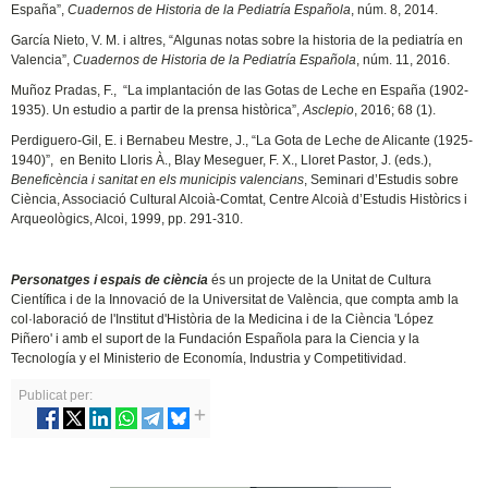
España”,
Cuadernos de Historia de la Pediatría Española
, núm. 8, 2014.
García Nieto, V. M. i altres, “Algunas notas sobre la historia de la pediatría en
Valencia”,
Cuadernos de Historia de la Pediatría Española
, núm. 11, 2016.
Muñoz Pradas, F., “La implantación de las Gotas de Leche en España (1902-
1935). Un estudio a partir de la prensa històrica”,
Asclepio
, 2016; 68 (1).
Perdiguero-Gil, E. i Bernabeu Mestre, J., “La Gota de Leche de Alicante (1925-
1940)”, en Benito Lloris À., Blay Meseguer, F. X., Lloret Pastor, J. (eds.),
Beneficència i sanitat en els municipis valencians
, Seminari d’Estudis sobre
Ciència, Associació Cultural Alcoià-Comtat, Centre Alcoià d’Estudis Històrics i
Arqueològics, Alcoi, 1999, pp. 291-310.
Personatges i espais de ciència
és un projecte de la Unitat de Cultura
Científica i de la Innovació de la Universitat de València, que compta amb la
col·laboració de l'Institut d'Història de la Medicina i de la Ciència 'López
Piñero' i amb el suport de la Fundación Española para la Ciencia y la
Tecnología y el Ministerio de Economía, Industria y Competitividad.
Publicat per: