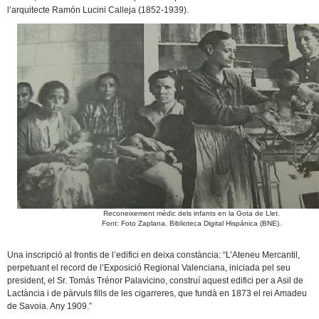
l’arquitecte Ramón Lucini Calleja (1852-1939).
Reconeixement mèdic dels infants en la Gota de Llet.
Font: Foto Zaplana. Biblioteca Digital Hispánica (BNE).
Una inscripció al frontis de l’edifici en deixa constància: “L’Ateneu Mercantil,
perpetuant el record de l’Exposició Regional Valenciana, iniciada pel seu
president, el Sr. Tomás Trénor Palavicino, construí aquest edifici per a Asil de
Lactància i de pàrvuls fills de les cigarreres, que fundà en 1873 el rei Amadeu
de Savoia. Any 1909.”