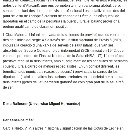
entitats en contextos locals (s’ha estudiat, per exemple, en el nostre entorn, les
gotes de llet d’Alacant), que ens permeten tenir un panorama global, però,
sens dubte, tant des del punt de vista professional i especialitzat com des del
punt de vista de l’adopció creixent de conceptes i tècniques clíniques i de
laboratori en el camp de la pediatria i la puericultura, el balanç provisional
podem qualificar-lo de clarament positiu.
L’Obra Maternal i Infantil derivada dels sistemes de previsió que es van crear
des dels inicis del segle XX a través de l’Institut Nacional de Previsió (INP),
impulsà la creació d’una xarxa de serveis de salut infantil que van ser
absorbits pel Seguro Obligarorio de Enfermedad (SOE), iniciat en 1942, que
va ser el precedent de l’Institut Nacional de la Salut (INSALUT). L’atenció que
prestava recollia la dels infants, amb el sorgiment de les consultes de pediatria
i puericultura a càrrec de metges especialistes. En un context diferent, les
beneficències municipals (cases de socors) i provincials (a càrrec de les
diputacions), així com altres institucions arrelades en la societat per a la cura
dels infants (gotes de llet) perderen gairebé de colp gran part de la seua raó
de ser.
Rosa Ballester (Universitat Miguel Hernández)
Per saber-ne més
:
García Nieto, V. M. i altres, “Historia y significación de las Gotas de Leche en