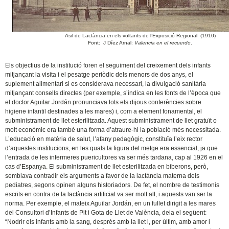
Asil de Lactància en els voltants de l’Exposició Regional (1910)
Font: J Díez Arnal:
Valencia en el recuerdo
.
Els objectius de la institució foren el seguiment del creixement dels infants
mitjançant la visita i el pesatge periòdic dels menors de dos anys, el
suplement alimentari si es considerava necessari, la divulgació sanitària
mitjançant consells directes (per exemple, s’indica en les fonts de l’època que
el doctor Aguilar Jordán pronunciava tots els dijous conferències sobre
higiene infantil destinades a les mares) i, com a element fonamental, el
subministrament de llet esterilitzada. Aquest subministrament de llet gratuït o
molt econòmic era també una forma d’atraure-hi la població més necessitada.
L’educació en matèria de salut, l’afany pedagògic, constituïa l’eix rector
d’aquestes institucions, en les quals la figura del metge era essencial, ja que
l’entrada de les infermeres puericultores va ser més tardana, cap al 1926 en el
cas d’Espanya. El subministrament de llet esterilitzada en biberons, però,
semblava contradir els arguments a favor de la lactància materna dels
pediatres, segons opinen alguns historiadors. De fet, el nombre de testimonis
escrits en contra de la lactància artificial va ser molt alt, i aquests van ser la
norma. Per exemple, el mateix Aguilar Jordán, en un fullet dirigit a les mares
del Consultori d’Infants de Pit i Gota de Llet de València, deia el següent:
“Nodrir els infants amb la sang, després amb la llet i, per últim, amb amor i