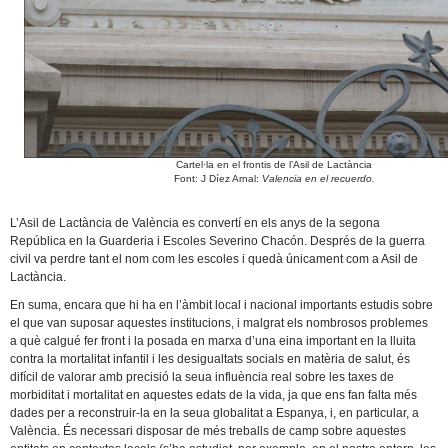
Cartel·la en el frontis de l’Asil de Lactància
Font: J Díez Arnal:
Valencia en el recuerdo.
L’Asil de Lactància de València es convertí en els anys de la segona
República en la Guarderia i Escoles Severino Chacón. Després de la guerra
civil va perdre tant el nom com les escoles i quedà únicament com a Asil de
Lactància.
En suma, encara que hi ha en l’àmbit local i nacional importants estudis sobre
el que van suposar aquestes institucions, i malgrat els nombrosos problemes
a què calgué fer front i la posada en marxa d’una eina important en la lluita
contra la mortalitat infantil i les desigualtats socials en matèria de salut, és
difícil de valorar amb precisió la seua influència real sobre les taxes de
morbiditat i mortalitat en aquestes edats de la vida, ja que ens fan falta més
dades per a reconstruir-la en la seua globalitat a Espanya, i, en particular, a
València. És necessari disposar de més treballs de camp sobre aquestes