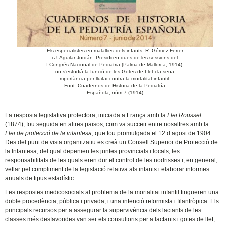
Els especialistes en malalties dels infants, R. Gómez Ferrer
i J. Aguilar Jordán. Presidiren dues de les sessions del
I Congrés Nacional de Pediatria (Palma de Mallorca, 1914),
on s’estudià la funció de les Gotes de Llet i la seua
mportància per lluitar contra la mortalitat infantil.
Font: Cuadernos de Historia de la Pediatría
Española, núm 7 (1914)
La resposta legislativa protectora, iniciada a França amb la
Llei Roussel
(1874), fou seguida en altres països, com va succeir entre nosaltres amb la
Llei de protecció de la infantesa
, que fou promulgada el 12 d’agost de 1904.
Des del punt de vista organitzatiu es creà un Consell Superior de Protecció de
la Infantesa, del qual depenien les juntes provincials i locals, les
responsabilitats de les quals eren dur el control de les nodrisses i, en general,
vetlar pel compliment de la legislació relativa als infants i elaborar informes
anuals de tipus estadístic.
Les respostes medicosocials al problema de la mortalitat infantil tingueren una
doble procedència, pública i privada, i una intenció reformista i filantròpica. Els
principals recursos per a assegurar la supervivència dels lactants de les
classes més desfavorides van ser els consultoris per a lactants i gotes de llet,