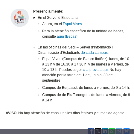
Presencialmente:
En el Servei d’Estudiants
Ahora, en el
Espai Vives
.
Para la atención específica de la unidad de becas,
consulte
aquí (Becas)
.
En las oficinas del Sedi – Servei d’Informació i
Dinamització d’Estudiants
de cada campus
:
Espai Vives (Campus de Blasco Ibáñez): lunes, de 10
a 13 h y de 16.30 a 17.30 h, y de martes a viernes, de
10 a 13 h. Puedes coger
cita previa aquí
. No hay
atención por la tarde del 1 de junio al 30 de
septiembre.
Campus de Burjassot
:
de lunes a viernes
, de 9 a 14 h.
Campus de de Els Tarongers: de lunes a viernes, de 9
a 14 h.
AVISO
. No hay atención de consultas los días festivos y el mes de agosto.