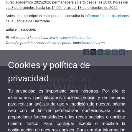
curso académico 2025/2026
permanecerá abierto desde las
10.00 horas del
día 3 de diciembre hasta las 14:00 horas del 18 de diciembre de 2025.
Antes de la inscripción es importante consultar la
información e instrucciones
de la Escuela de Doctorado.
Enlace inscripción:
El enlace para la matrícula:
www.uv.es/matriculaonline
También pueden acceder desde el portal: https://intranet.uv.es.
Cookies y política de
privacidad
Tu privacidad es importante para nosotros. Por ello te
informamos que utilizamos cookies propias y de terceros
para realizar análisis de uso y medición de nuestra página
web con el fin de personalizar contenidos,así como
proporcionar funcionalidades a las redes sociales o analizar
Sede Electrónica UV
nuestro tráfico. Para continuar acepta o modifica la
Tablón oficial de anuncios UV
configuración de nuestras cookies. Para ampliar información
Plan Estratégico