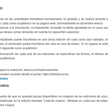
ón
ula en las actividades formativas transversales es gratuita y se realiza durante 
o cada curso académico en su página web. (normalmente en diciembre-enero)
previa a la inscripción, es importante consultar la oferta aprobada en el curso aca
e desea cursar, teniendo en cuenta los siguientes aspectos:
studiante puede inscribirse en una única edición de cada curso (por ejemplo, el 
nes; el alumnado podrá inscribirse tan solo en una de estas). Si no supera la
el siguiente curso académico.
descripción de cada una de las ediciones se especifican las fechas, el idioma de t
académicas.
 para la matrícula: www.uv.es/matriculaonline
ueden acceder desde el portal: https://intranet.uv.es
.
 dudas
espera:
uesto de que no quedan plazas disponibles en ninguno de las ediciones de una act
matricular en la edición llamada “Lista de espera”, ofertada en cada una de estas
res o bajas.