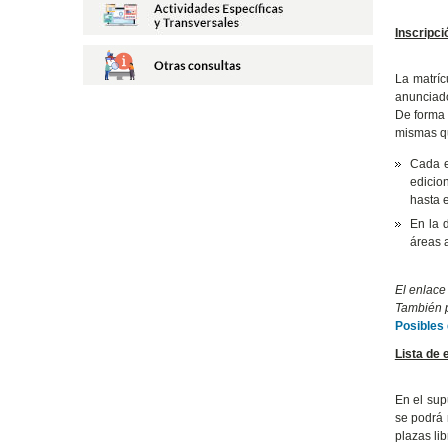
Inscripci
La matríc
anunciad
De forma 
mismas qu
Cada e
edicio
hasta 
En la 
áreas 
El enlace
También p
Posibles
Lista de 
En el sup
se podrá 
plazas lib