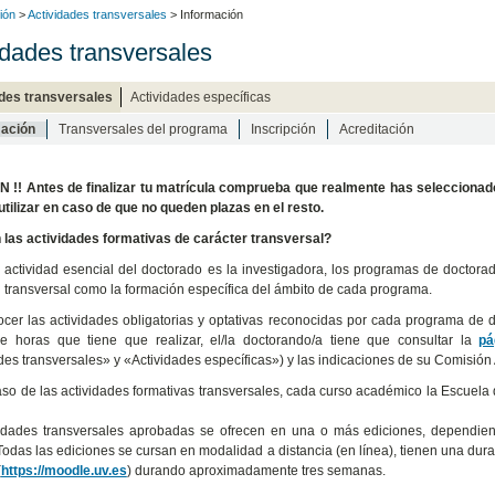
ión
>
Actividades transversales
> Información
idades transversales
des transversales
Actividades específicas
mación
Transversales del programa
Inscripción
Acreditación
 !! Antes de finalizar tu matrícula comprueba que realmente has selecciona
utilizar en caso de que no queden plazas en el resto.
las actividades formativas de carácter transversal?
a actividad esencial del doctorado es la investigadora, los programas de doctora
 transversal como la formación específica del ámbito de cada programa.
cer las actividades obligatorias y optativas reconocidas por cada programa de 
e horas que tiene que realizar, el/la doctorando/a tiene que consultar la
pá
des transversales» y «Actividades específicas») y las indicaciones de su Comisión 
aso de las actividades formativas transversales, cada curso académico la Escuel
idades transversales aprobadas se ofrecen en una o más ediciones, dependiend
Todas las ediciones se cursan en modalidad a distancia (en línea), tienen una durac
(
https://moodle.uv.es
) durando aproximadamente tres semanas.