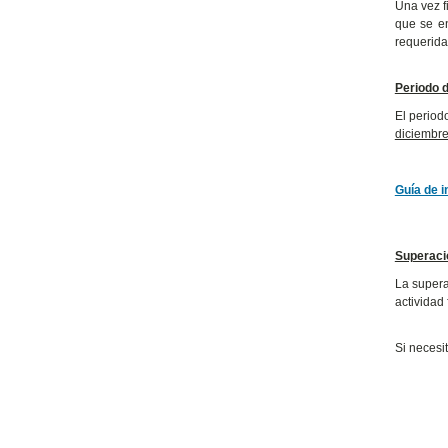
Una vez f
que se en
requerida
Periodo 
El period
diciembre
Guía de i
Superaci
La supera
actividad 
Si necesi