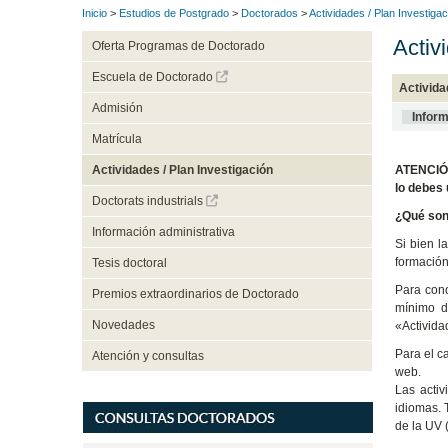
Inicio
>
Estudios de Postgrado
>
Doctorados
>
Actividades / Plan Investigac
Activ
Oferta Programas de Doctorado
Escuela de Doctorado
Activida
Admisión
Infor
Matrícula
ATENCIÓN
Actividades / Plan Investigación
lo debes 
Doctorats industrials
¿Qué son 
Información administrativa
Si bien l
formación
Tesis doctoral
Para cono
Premios extraordinarios de Doctorado
mínimo d
Novedades
«Activida
Para el c
Atención y consultas
web.
Las activ
idiomas. 
de la UV 