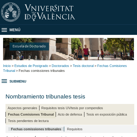
MENÚ
Escuela de Doctorado
Inicio
>
Estudios de Postgrado
>
Doctorados
>
Tesis doctoral
>
Fechas Comisiones
Tribunal
> Fechas comissiones tribunales
SUBMENU
Nombramiento tribunales tesis
Aspectos generales
Requisitos tesis UV/tesis por compendios
Fechas Comisiones Tribunal
Acto de defensa
Tesis en exposición pública
Tesis pendientes de lectura
Fechas comissiones tribunales
Requisitos