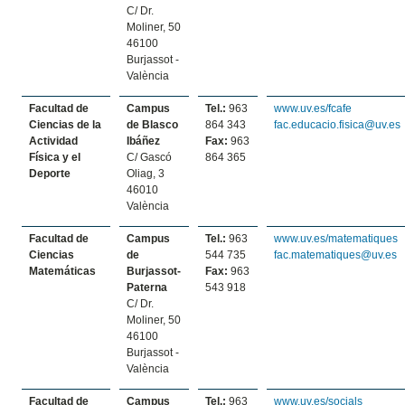
C/ Dr.
Moliner, 50
46100
Burjassot -
València
Facultad de
Campus
Tel.:
963
www.uv.es/fcafe
Ciencias de la
de Blasco
864 343
fac.educacio.fisica@uv.es
Actividad
Ibáñez
Fax:
963
Física y el
C/ Gascó
864 365
Deporte
Oliag, 3
46010
València
Facultad de
Campus
Tel.:
963
www.uv.es/matematiques
Ciencias
de
544 735
fac.matematiques@uv.es
Matemáticas
Burjassot-
Fax:
963
Paterna
543 918
C/ Dr.
Moliner, 50
46100
Burjassot -
València
Facultad de
Campus
Tel.:
963
www.uv.es/socials