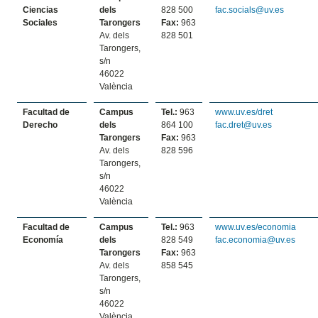
Ciencias
dels
828 500
fac.socials@uv.es
Sociales
Tarongers
Fax:
963
Av. dels
828 501
Tarongers,
s/n
46022
València
Facultad de
Campus
Tel.:
963
www.uv.es/dret
Derecho
dels
864 100
fac.dret@uv.es
Tarongers
Fax:
963
Av. dels
828 596
Tarongers,
s/n
46022
València
Facultad de
Campus
Tel.:
963
www.uv.es/economia
Economía
dels
828 549
fac.economia@uv.es
Tarongers
Fax:
963
Av. dels
858 545
Tarongers,
s/n
46022
València