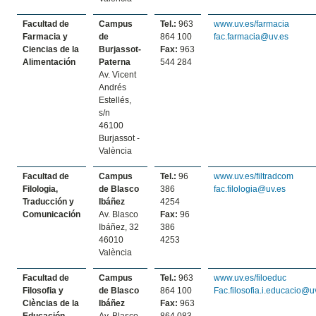
Facultad de
Campus
Tel.:
963
www.uv.es/farmacia
Farmacia y
de
864 100
fac.farmacia@uv.es
Ciencias de la
Burjassot-
Fax:
963
Alimentación
Paterna
544 284
Av. Vicent
Andrés
Estellés,
s/n
46100
Burjassot -
València
Facultad de
Campus
Tel.:
96
www.uv.es/filtradcom
Filologia,
de Blasco
386
fac.filologia@uv.es
Traducción y
Ibáñez
4254
Comunicación
Av. Blasco
Fax:
96
Ibáñez, 32
386
46010
4253
València
Facultad de
Campus
Tel.:
963
www.uv.es/filoeduc
Filosofia y
de Blasco
864 100
Fac.filosofia.i.educacio@u
Cièncias de la
Ibáñez
Fax:
963