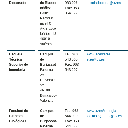
Doctorado
de Blasco
983 006
escoladoctorat@uv.es
Ibáñez
Fax:
963
Edifici
864 977
Rectorat
nivell 0
Av. Blasco
Ibáñez, 13
46010
València
Escuela
Campus
Tel.:
963
www.uv.es/etse
Técnica
de
543 505
etse@uv.es
Superior de
Burjassot-
Fax:
963
Ingeniería
Paterna
543 207
Av.
Universitat,
s/n
46100
Burjassot -
València
Facultad de
Campus
Tel.:
963
www.uv.es/biologia
Ciencias
de
544 019
fac.biologiques@uv.es
Biológicas
Burjassot-
Fax:
963
Paterna
544 372