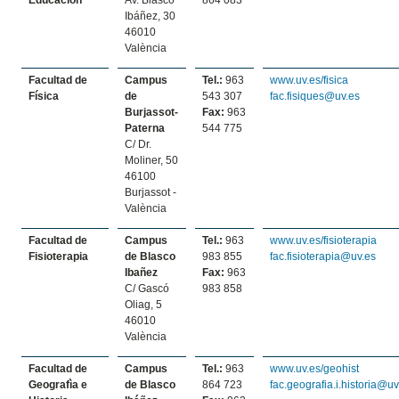
Educación
Av. Blasco
864 083
Ibáñez, 30
46010
València
Facultad de
Campus
Tel.:
963
www.uv.es/fisica
Física
de
543 307
fac.fisiques@uv.es
Burjassot-
Fax:
963
Paterna
544 775
C/ Dr.
Moliner, 50
46100
Burjassot -
València
Facultad de
Campus
Tel.:
963
www.uv.es/fisioterapia
Fisioterapia
de Blasco
983 855
fac.fisioterapia@uv.es
Ibañez
Fax:
963
C/ Gascó
983 858
Oliag, 5
46010
València
Facultad de
Campus
Tel.:
963
www.uv.es/geohist
Geografìa e
de Blasco
864 723
fac.geografia.i.historia@uv