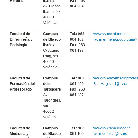
Historia
Ibáñez
Fax:
963
Av. Blasco
864 234
Ibáñez, 28
46010
València
Facultad de
Campus
Tel.:
963
www.uv.es/infermeria
Enfermerìa y
de Blasco
864 182
fac.infermeria.podologia@
Podología
Ibáñez
Fax:
963
C/ Jaume
864 183
Roig, s/n
46010
València
Facultad de
Campus
Tel.:
963
www.uv.es/formacioprofes
Formación del
dels
864 490
Fac.Magisteri@uv.es
Profesorado
Tarongers
Fax:
963
Av.
864 487
Tarongers,
s/n
46022
València
Facultad de
Campus
Tel.:
963
www.uv.es/mediodont
Medicina y
de Blasco
864 100
fac.medicina@uv.es