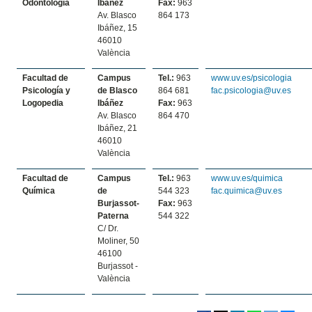
Odontología
Ibáñez
Fax:
963
Av. Blasco
864 173
Ibáñez, 15
46010
València
Facultad de
Campus
Tel.:
963
www.uv.es/psicologia
Psicología y
de Blasco
864 681
fac.psicologia@uv.es
Logopedia
Ibáñez
Fax:
963
Av. Blasco
864 470
Ibáñez, 21
46010
València
Facultad de
Campus
Tel.:
963
www.uv.es/quimica
Química
de
544 323
fac.quimica@uv.es
Burjassot-
Fax:
963
Paterna
544 322
C/ Dr.
Moliner, 50
46100
Burjassot -
València