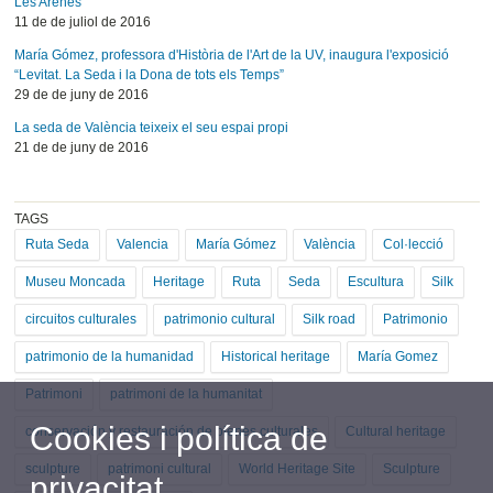
Les Arenes
11 de de juliol de 2016
María Gómez, professora d'Història de l'Art de la UV, inaugura l'exposició
“Levitat. La Seda i la Dona de tots els Temps”
29 de de juny de 2016
La seda de València teixeix el seu espai propi
21 de de juny de 2016
TAGS
Ruta Seda
Valencia
María Gómez
València
Col·lecció
Museu Moncada
Heritage
Ruta
Seda
Escultura
Silk
circuitos culturales
patrimonio cultural
Silk road
Patrimonio
patrimonio de la humanidad
Historical heritage
María Gomez
Patrimoni
patrimoni de la humanitat
Cookies i política de
conservación y restauración de bienes culturales
Cultural heritage
sculpture
patrimoni cultural
World Heritage Site
Sculpture
privacitat