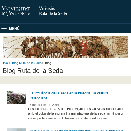
MENÚ
Inici
>
Blog Ruta de la Seda
> Blog
Blog Ruta de la Seda
La influència de la seda en la història i la cultura
valenciana
7 de de juny de 2016
Des de finals de la Baixa Edat Mitjana, les activitats relacionades
amb el cultiu de la morera i la manufactura de la seda han tingut un
intens protagonisme en la història i la cultura valenciana
El Museu de la Seda de Moncada participa en el congrés