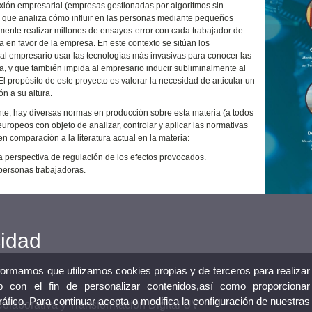
ión empresarial (empresas gestionadas por algoritmos sin
o que analiza cómo influir en las personas mediante pequeños
lmente realizar millones de ensayos-error con cada trabajador de
 en favor de la empresa. En este contexto se sitúan los
al empresario usar las tecnologías más invasivas para conocer las
a, y que también impida al empresario inducir subliminalmente al
l propósito de este proyecto es valorar la necesidad de articular un
n a su altura.
te, hay diversas normas en producción sobre esta materia (a todos
uropeos con objeto de analizar, controlar y aplicar las normativas
n comparación a la literatura actual en la materia:
una perspectiva de regulación de los efectos provocados.
personas trabajadoras.
cidad
nformamos que utilizamos cookies propias y de terceros para realizar
 con el fin de personalizar contenidos,así como proporcionar
tráfico. Para continuar acepta o modifica la configuración de nuestras
laborativa y Transformación Digital UV