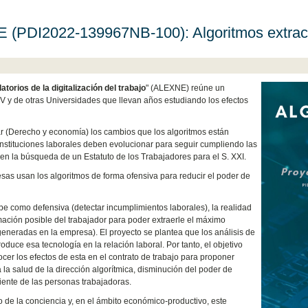
E (PDI2022-139967NB-100): Algoritmos extrac
orios de la digitalización del trabajo
" (ALEXNE) reúne un
UV y de otras Universidades que llevan años estudiando los efectos
ar (Derecho y economía) los cambios que los algoritmos están
 instituciones laborales deben evolucionar para seguir cumpliendo las
en la búsqueda de un Estatuto de los Trabajadores para el S. XXI.
sas usan los algoritmos de forma ofensiva para reducir el poder de
cibe como defensiva (detectar incumplimientos laborales), la realidad
rmación posible del trabajador para poder extraerle el máximo
generadas en la empresa). El proyecto se plantea que los análisis de
oduce esa tecnología en la relación laboral. Por tanto, el objetivo
cer los efectos de esta en el contrato de trabajo para proponer
a la salud de la dirección algorítmica, disminución del poder de
iente de las personas trabajadoras.
do de la conciencia y, en el ámbito económico-productivo, este