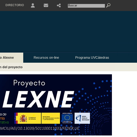
DIRECTORIO
USER
o Alexne
Recursos on-line
Programa UVCátedras
n del proyecto