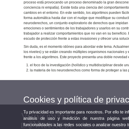
proceso está provocando un proceso denominado la gran desconex
conciencia ni empatía). Existe toda una ciencia del comportamient
cambios en el entorno. En este sentido, los algoritmos pueden fáci
forma automática hasta dar con el nudge que modifique su conducta
neuroderechos, un conjunto exploratorio de derechos que impidan 
emociones o sentimientos de los trabajadores y usarlos en su contr
trabajador a realizar comportamientos que no van en su beneficio. E
escudo de protección frente a estas invasiones y ofrecer una solució
Sin duda, es el momento idóneo para abordar este tema. Actualmen
los niveles) y se están creando múltiples organismos nacionales y e
frente a los algoritmos. Este proyecto presenta una doble novedad e
el foco de la investigación (holístico y multidisciplinar desde 
la materia de los neuroderechos como forma de proteger a las 
Cookies y política de priva
Tu privacidad es importante para nosotros. Por ello te i
análisis de uso y medición de nuestra página web
funcionalidades a las redes sociales o analizar nuestro 
Cátedra en Economía Co