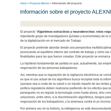
Inicio
>
Proyecto Alexne
> Información del proyecto
Información sobre el proyecto ALEXN
El proyecto "
Algoritmos extractivos y neuroderechos: retos regulat
importante grupo de investigadores (juristas y economistas) de la 
de la digitalización en el mercado de Trabajo.
El proyecto pretende abordar desde una perspectiva multidisciplin
provocando al equilibrio interno del contrato de trabajo y cómo las
finalidades para las que fueron creadas. Este proyecto se enmarca 
La hipótesis fundamental de partida es que, actualmente, las empre
negociación de las personas trabajadoras.
Así, mientras que la regulación de la vigilancia electrónica se con
es que el uso actual de los algoritmos busca recopilar toda la info
(aunque sea a costa de su salud o un injusto reparto de las rentas 
política regulatoria deben realizarse partiendo de los efectos que pr
perseguido no es regular la tecnología como hasta ahora, sino cono
soluciones, entre otros, a la discriminación algorítmica, riesgos par
negociación de los trabajadores, y la amenaza contra el yo inconsc
Por primera vez en la historia, la inteligencia se está desconectan