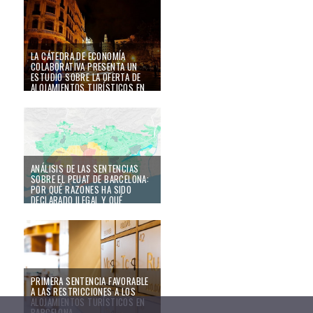
24/07/20
LA CÁTEDRA DE ECONOMÍA
COLABORATIVA PRESENTA UN
ESTUDIO SOBRE LA OFERTA DE
ALOJAMIENTOS TURÍSTICOS EN
LA CIUDAD DE VALÈNCIA EN
TIEMPOS DE LA COVID-19
27/04/20
ANÁLISIS DE LAS SENTENCIAS
SOBRE EL PEUAT DE BARCELONA:
POR QUÉ RAZONES HA SIDO
DECLARADO ILEGAL Y QUÉ
ELEMENTOS SON, EN CAMBIO,
COMPATIBLES CON LA DIRECTIVA
DE SERVICIOS
10/10/19
PRIMERA SENTENCIA FAVORABLE
A LAS RESTRICCIONES A LOS
ALOJAMIENTOS TURÍSTICOS EN
BARCELONA