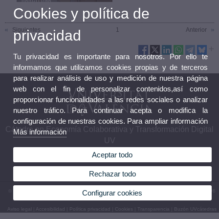
Cookies y política de
06/06/19
Siguientes
1
Anterior
privacidad
Tu privacidad es importante para nosotros. Por ello te
informamos que utilizamos cookies propias y de terceros
para realizar análisis de uso y medición de nuestra página
web con el fin de personalizar contenidos,así como
proporcionar funcionalidades a las redes sociales o analizar
nuestro tráfico. Para continuar acepta o modifica la
configuración de nuestras cookies. Para ampliar información
Cátedra en Economía Colaborativa y Transformación Digital
Más información
UV
Aceptar todo
Rechazar todo
© 2026 UV. - Facultad de Derecho. Avda. dels Tarongers, s/n 46022 Valencia. Tel.: (+34) 96
Configurar cookies
162 53 21
Aviso legal
|
Accesibilidad
|
Política privacidad
|
Cookies
|
Transparencia
|
Buzón UVcátedras