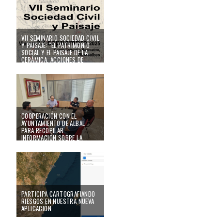
VII SEMINARIO SOCIEDAD CIVIL
Y PAISAJE: "EL PATRIMONIO
SOCIAL Y EL PAISAJE DE LA
CERÁMICA. ACCIONES DE
CUSTODIA"
Cooperación con el ayuntamiento de Albal para recopilar información sobre 
02/09/25
COOPERACIÓN CON EL
AYUNTAMIENTO DE ALBAL
PARA RECOPILAR
INFORMACIÓN SOBRE LA
PERCEPCIÓN DEL RIESGO DE
INUNDACIÓN
Participa cartografiando riesgos en nuestra nueva aplicación
30/07/25
PARTICIPA CARTOGRAFIANDO
RIESGOS EN NUESTRA NUEVA
APLICACIÓN