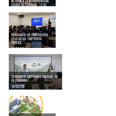
ACCIÓN A LA INTERVENCIÓN
SOBRE EL TERRENO. 13 DE
MARZO
Seminario de Innovación educativa. Emprende Paisaje.
25/02/26
SEMINARIO DE INNOVACIÓN
EDUCATIVA. EMPRENDE
PAISAJE.
16/02/26
Seminario Emprende Paisaje. 16 de febrero
SEMINARIO EMPRENDE PAISAJE. 16
DE FEBRERO
10/02/26
La exposición itinerante ¿Qué es el paisaje? llega a Utiel