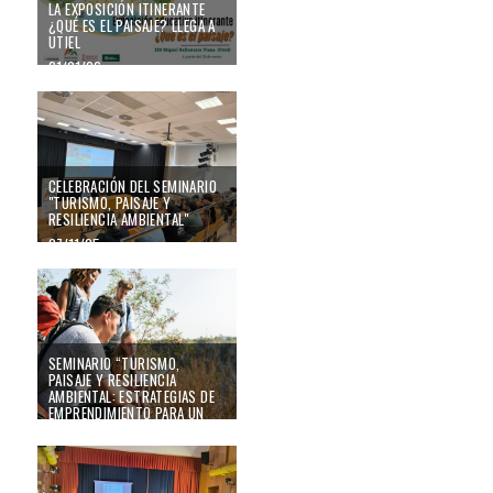
LA EXPOSICIÓN ITINERANTE
¿QUÉ ES EL PAISAJE? LLEGA A
UTIEL
21/01/26
Celebración del Seminario "Turismo, Paisaje y Resiliencia ambiental"
CELEBRACIÓN DEL SEMINARIO
"TURISMO, PAISAJE Y
RESILIENCIA AMBIENTAL"
07/11/25
Seminario “Turismo, paisaje y resiliencia ambiental: estrategias de emprendi
SEMINARIO “TURISMO,
PAISAJE Y RESILIENCIA
AMBIENTAL: ESTRATEGIAS DE
EMPRENDIMIENTO PARA UN
FUTURO SOSTENIBLE”
Éxito de la XIV edición de la Universidad de Otoño de Enguera
16/10/25