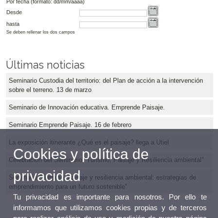
Por fecha (formato: dd/mm/aaaa)
Desde
hasta
Se deben rellenar los dos campos
Últimas noticias
Seminario Custodia del territorio: del Plan de acción a la intervención
sobre el terreno. 13 de marzo
Seminario de Innovación educativa. Emprende Paisaje.
Seminario Emprende Paisaje. 16 de febrero
La exposición itinerante ¿Qué es el paisaje? llega a Utiel
Cookies y política de
Celebración del Seminario "Turismo, Paisaje y Resiliencia ambiental"
privacidad
Seminario “Turismo, paisaje y resiliencia ambiental: estrategias de
emprendimiento para un futuro sostenible”
Tu privacidad es importante para nosotros. Por ello te
informamos que utilizamos cookies propias y de terceros