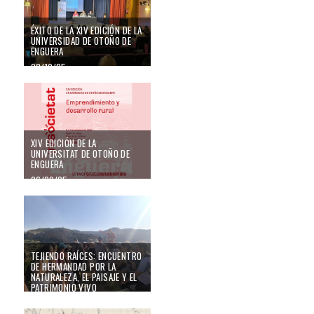
ÉXITO DE LA XIV EDICIÓN DE LA
UNIVERSIDAD DE OTOÑO DE
ENGUERA
08/10/25
XIV edición de la Universitat de Otoño de Enguera
XIV EDICIÓN DE LA
UNIVERSITAT DE OTOÑO DE
ENGUERA
26/09/25
Tejiendo Raíces: Encuentro de Hermandad por la Naturaleza, el Paisaje y el
TEJIENDO RAÍCES: ENCUENTRO
DE HERMANDAD POR LA
NATURALEZA, EL PAISAJE Y EL
PATRIMONIO VIVO
04/09/25
VII Seminario Sociedad Civil y Paisaje: "El patrimonio social y el paisaje de