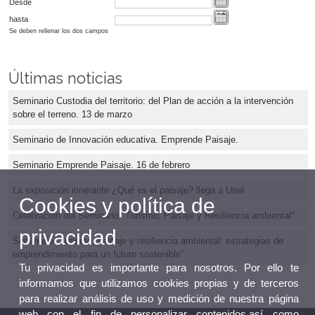
Desde
hasta
Se deben rellenar los dos campos
Últimas noticias
Seminario Custodia del territorio: del Plan de acción a la intervención
sobre el terreno. 13 de marzo
Seminario de Innovación educativa. Emprende Paisaje.
Seminario Emprende Paisaje. 16 de febrero
La exposición itinerante ¿Qué es el paisaje? llega a Utiel
Cookies y política de
Celebración del Seminario "Turismo, Paisaje y Resiliencia ambiental"
privacidad
Seminario “Turismo, paisaje y resiliencia ambiental: estrategias de
emprendimiento para un futuro sostenible”
Tu privacidad es importante para nosotros. Por ello te
informamos que utilizamos cookies propias y de terceros
para realizar análisis de uso y medición de nuestra página
web con el fin de personalizar contenidos,así como