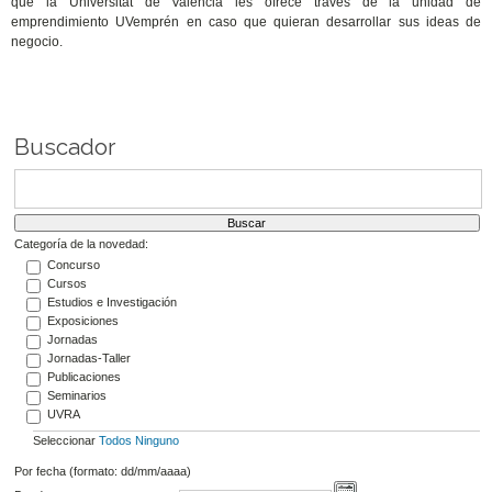
que la Universitat de València les ofrece través de la unidad de
emprendimiento UVemprén en caso que quieran desarrollar sus ideas de
negocio.
Buscador
Categoría de la novedad:
Concurso
Cursos
Estudios e Investigación
Exposiciones
Jornadas
Jornadas-Taller
Publicaciones
Seminarios
UVRA
Seleccionar
Todos
Ninguno
Por fecha (formato: dd/mm/aaaa)