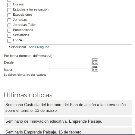
Cursos
Estudios e Investigación
Exposiciones
Jornadas
Jornadas-Taller
Publicaciones
Seminarios
UVRA
Seleccionar
Todos
Ninguno
Por fecha (formato: dd/mm/aaaa)
Desde
hasta
Se deben rellenar los dos campos
Últimas noticias
Seminario Custodia del territorio: del Plan de acción a la intervención
sobre el terreno. 13 de marzo
Seminario de Innovación educativa. Emprende Paisaje.
Seminario Emprende Paisaje. 16 de febrero