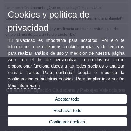
La exposición itinerante ¿Qué es el paisaje? llega a Utiel
Cookies y política de
Celebración del Seminario "Turismo, Paisaje y Resiliencia ambiental"
privacidad
Seminario “Turismo, paisaje y resiliencia ambiental: estrategias de
emprendimiento para un futuro sostenible”
Tu privacidad es importante para nosotros. Por ello te
informamos que utilizamos cookies propias y de terceros
para realizar análisis de uso y medición de nuestra página
web con el fin de personalizar contenidos,así como
proporcionar funcionalidades a las redes sociales o analizar
nuestro tráfico. Para continuar acepta o modifica la
configuración de nuestras cookies. Para ampliar información
Más información
Cátedra Participación Ciudadana y Paisajes Valencianos
Aceptar todo
Rechazar todo
© 2026 UV. - Facultad de Geografía e Historia. Av. de Blasco Ibáñez, 28, 46010 Valencia.
Configurar cookies
España. Tel: (+34) 963 925 501