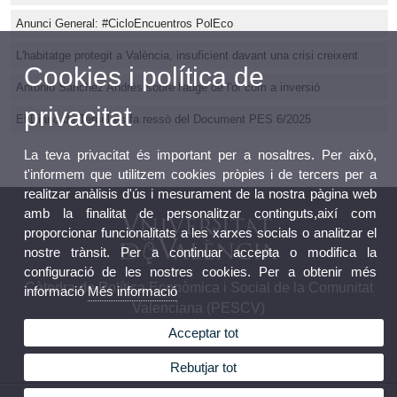
Anunci General: #CicloEncuentros PolEco
L'habitatge protegit a València, insuficient davant una crisi creixent
Cookies i política de
Antonio Sánchez Andrés sobre l'auge de l'or com a inversió
privacitat
El Diario de Teruel es fa ressò del Document PES 6/2025
La teva privacitat és important per a nosaltres. Per això,
t'informem que utilitzem cookies pròpies i de tercers per a
realitzar anàlisis d'ús i mesurament de la nostra pàgina web
amb la finalitat de personalitzar continguts,així com
proporcionar funcionalitats a les xarxes socials o analitzar el
nostre trànsit. Per a continuar accepta o modifica la
configuració de les nostres cookies. Per a obtenir més
Càtedra de Política Econòmica i Social de la Comunitat
informació
Més informació
Valenciana (PESCV)
Acceptar tot
Rebutjar tot