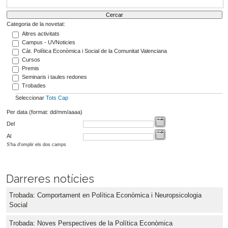
Categoria de la novetat:
Altres activitats
Campus - UVNoticies
Càt. Política Econòmica i Social de la Comunitat Valenciana
Cursos
Premis
Seminaris i taules redones
Trobades
Seleccionar
Tots
Cap
Per data (format: dd/mm/aaaa)
Del
Al
S'ha d'omplir els dos camps
Darreres notícies
Trobada: Comportament en Política Econòmica i Neuropsicologia
Social
Trobada: Noves Perspectives de la Política Econòmica