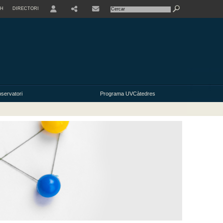
SH
DIRECTORI
USER
SHARE
servatori
Programa UVCàtedres