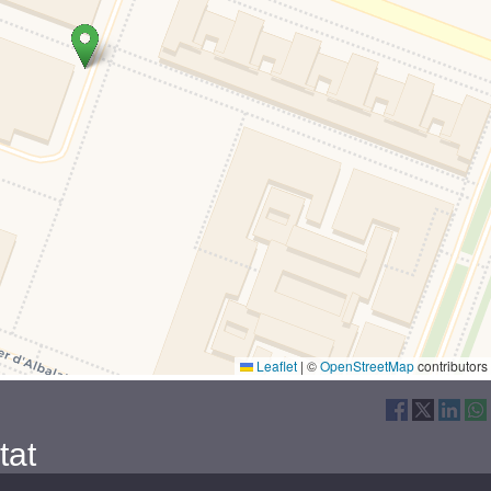
Leaflet
|
©
OpenStreetMap
contributor
tat