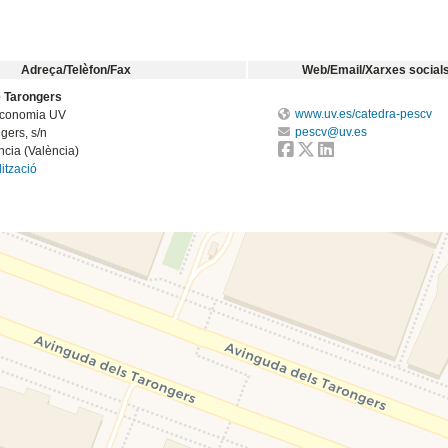
Adreça/Telèfon/Fax
Web/Email/Xarxes social
 Tarongers
www.uv.es/catedra-pescv
'Economia UV
pescv@uv.es
gers, s/n
cia (València)
ització