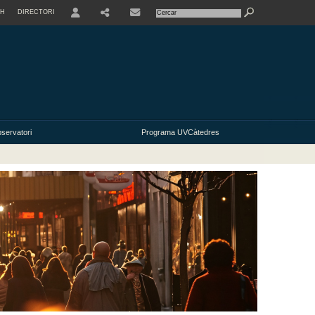
SH
DIRECTORI
USER
SHARE
servatori
Programa UVCàtedres