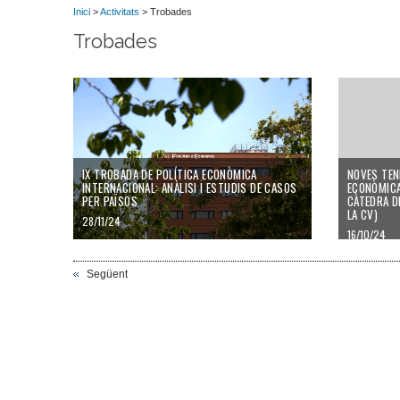
Inici
>
Activitats
> Trobades
Trobades
IX TROBADA DE POLÍTICA ECONÒMICA
NOVES TEN
INTERNACIONAL: ANÀLISI I ESTUDIS DE CASOS
ECONÒMICA
PER PAÏSOS
CÀTEDRA D
LA CV)
28/11/24
16/10/24
Següent