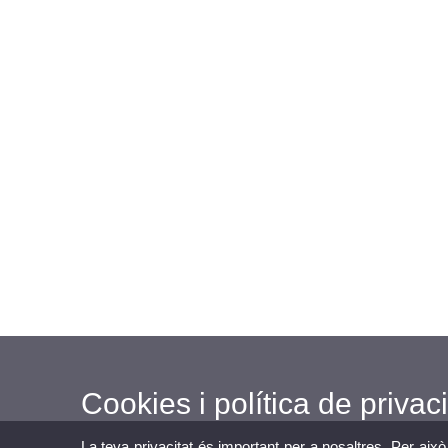
Cookies i política de privaci
La teva privacitat és important per a nosaltres. Per això