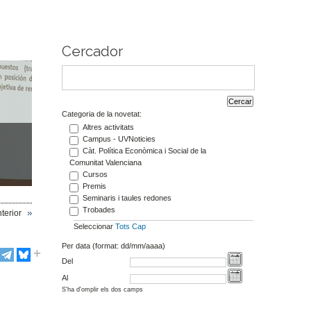
Cercador
Categoria de la novetat:
Altres activitats
Campus - UVNoticies
Càt. Política Econòmica i Social de la
Comunitat Valenciana
Cursos
Premis
Seminaris i taules redones
Trobades
terior
Seleccionar
Tots
Cap
Per data (format: dd/mm/aaaa)
Del
Al
S'ha d'omplir els dos camps