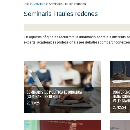
Inici
>
Activitats
> Seminaris i taules redones
Seminaris i taules redones
En aquesta pàgina es recull tota la informació sobre els diferents 
experts, acadèmics i professionals per debatre i compartir coneixeme
SEMINARIS DE POLÍTICA ECONÒMICA
CONFERÈNCI
(SEMINARIOSPOLECO)
DANA SOBR
VALENCIAN
23/10/25
27/12/24