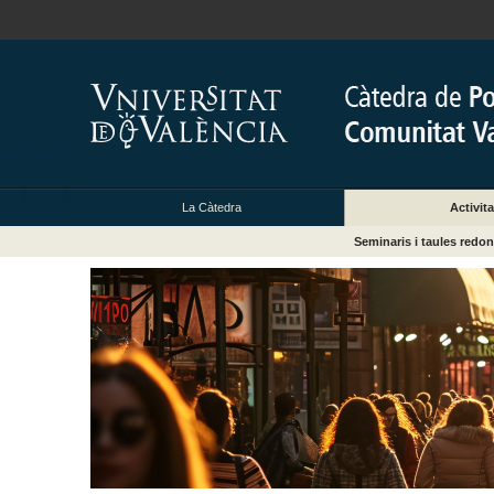
La Càtedra
Activita
Seminaris i taules redo