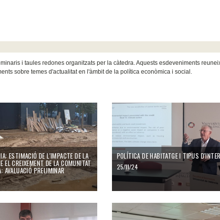
seminaris i taules redones organitzats per la càtedra. Aquests esdeveniments reune
nts sobre temes d'actualitat en l'àmbit de la política econòmica i social.
A: ESTIMACIÓ DE L'IMPACTE DE LA
POLÍTICA DE HABITATGE I TIPUS D'INT
E EL CREIXEMENT DE LA COMUNITAT
25/11/24
A: AVALUACIÓ PRELIMINAR