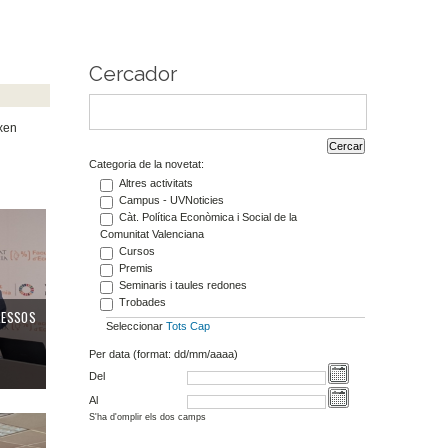
Cercador
ixen
Categoria de la novetat:
Altres activitats
Campus - UVNoticies
Càt. Política Econòmica i Social de la
Comunitat Valenciana
Cursos
Premis
Seminaris i taules redones
Trobades
ERESSOS
Seleccionar
Tots
Cap
Per data (format: dd/mm/aaaa)
Del
Al
S'ha d'omplir els dos camps