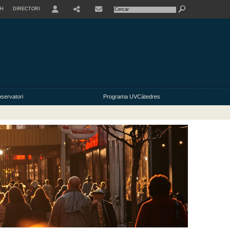
SH
DIRECTORI
USER
SHARE
servatori
Programa UVCàtedres