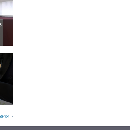
LS
R
terior