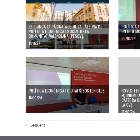
ES LLANÇA LA PÀGINA WEB DE LA CÀTEDRA DE
POLÍTICA A
POLÍTICA ECONÒMICA I SOCIAL DE LA
UN NOU MO
COMUNITAT VALENCIANA (PESCV).
23/10/24
11/11/24
POLÍTICA ECONÒMICA I CIUTATS SOSTENIBLES
NOVES TEN
ECONÒMICA
16/10/24
CÀTEDRA D
LA CV)
16/10/24
Següent