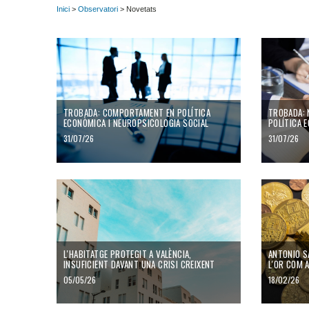
Inici
>
Observatori
> Novetats
TROBADA: COMPORTAMENT EN POLÍTICA
TROBADA: 
ECONÒMICA I NEUROPSICOLOGIA SOCIAL
POLÍTICA 
31/07/26
31/07/26
L'HABITATGE PROTEGIT A VALÈNCIA,
ANTONIO S
INSUFICIENT DAVANT UNA CRISI CREIXENT
L'OR COM 
05/05/26
18/02/26