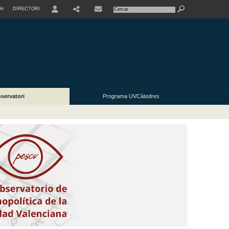
SH
DIRECTORI
USER
SHARE
servatori
Programa UVCàtedres