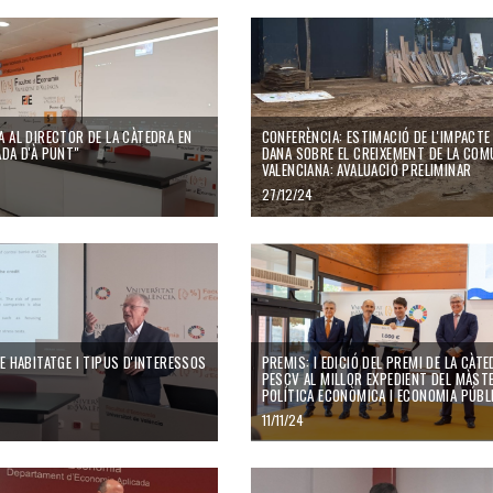
A AL DIRECTOR DE LA CÀTEDRA EN
CONFERÈNCIA: ESTIMACIÓ DE L'IMPACTE 
ADA D'À PUNT"
DANA SOBRE EL CREIXEMENT DE LA COM
VALENCIANA: AVALUACIÓ PRELIMINAR
27/12/24
E HABITATGE I TIPUS D'INTERESSOS
PREMIS: I EDICIÓ DEL PREMI DE LA CÀT
PESCV AL MILLOR EXPEDIENT DEL MÀST
POLÍTICA ECONÒMICA I ECONOMIA PÚBL
11/11/24