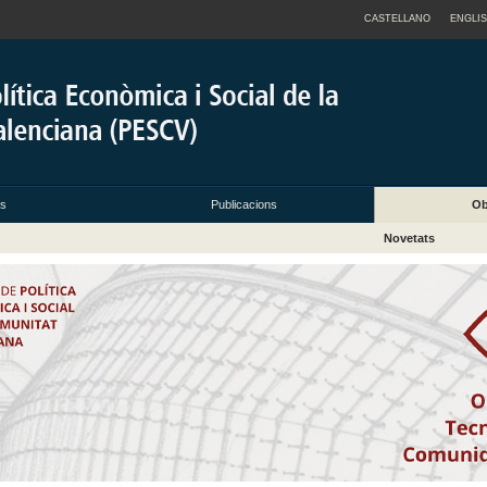
CASTELLANO
ENGLI
ts
Publicacions
Ob
Novetats