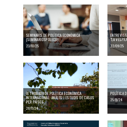
SEMINARIS DE POLÍTICA ECONÒMICA
ENTREVIST
(SEMINARIOSPOLECO)
"LA VESPR
23/10/25
22/09/25
IX TROBADA DE POLÍTICA ECONÒMICA
POLÍTICA D
INTERNACIONAL: ANÀLISI I ESTUDIS DE CASOS
25/11/24
PER PAÏSOS
28/11/24