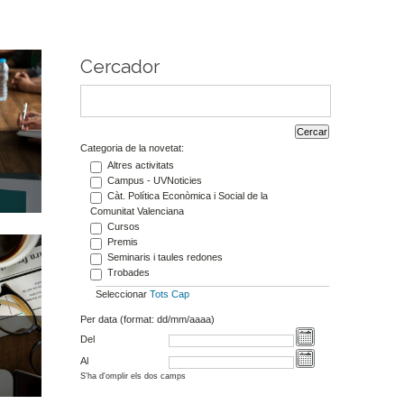
Cercador
Categoria de la novetat:
Altres activitats
Campus - UVNoticies
Càt. Política Econòmica i Social de la
Comunitat Valenciana
Cursos
Premis
Seminaris i taules redones
Trobades
Seleccionar
Tots
Cap
Per data (format: dd/mm/aaaa)
Del
Al
S'ha d'omplir els dos camps