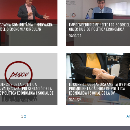
GRÀRIA COMUNITÀRIA I INNOVACIÓ:
EMPRENDEDURISME I EFECTES SOBRE E
DEL D'ECONOMIA CIRCULAR
OBJECTIUS DE POLÍTICA ECONÒMICA
16/10/24
DÈNCIES DE LA POLÍTICA
EL CONSELL COL·LABORA AMB LA UV PE
 VALENCIANA (PRESENTACIÓ DE LA
PROMOURE LA CÀTEDRA DE POLÍTICA
E POLÍTICA ECONÒMICA I SOCIAL DE
ECONÒMICA I SOCIAL DE LA CV
10/10/24
1
2
An