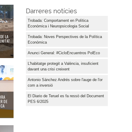
Darreres notícies
Trobada: Comportament en Política
Econòmica i Neuropsicologia Social
DE LA
Trobada: Noves Perspectives de la Política
UNITAT
Econòmica
Anunci General: #CicloEncuentros PolEco
L'habitatge protegit a València, insuficient
davant una crisi creixent
Antonio Sánchez Andrés sobre l'auge de l'or
com a inversió
El Diario de Teruel es fa ressò del Document
EDRA
ER DE
PES 6/2025
ICA