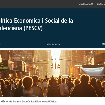
CASTELLANO
ENGLI
ts
Publicacions
Ob
el Màster de Política Econòmica i Economia Pública