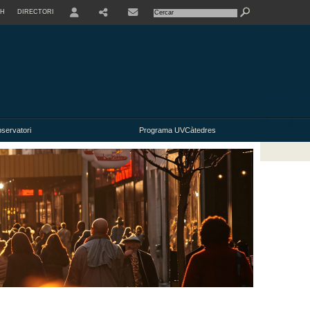
SH
DIRECTORI
USER
SHARE
servatori
Programa UVCàtedres