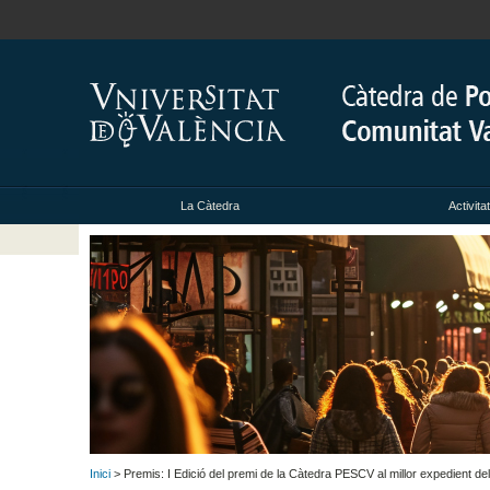
La Càtedra
Activita
Inici
> Premis: I Edició del premi de la Càtedra PESCV al millor expedient d