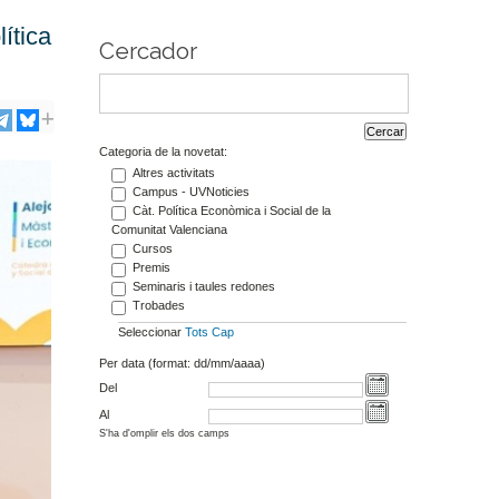
ítica
Cercador
Categoria de la novetat:
Altres activitats
Campus - UVNoticies
Càt. Política Econòmica i Social de la
Comunitat Valenciana
Cursos
Premis
Seminaris i taules redones
Trobades
Seleccionar
Tots
Cap
Per data (format: dd/mm/aaaa)
Del
Al
S'ha d'omplir els dos camps