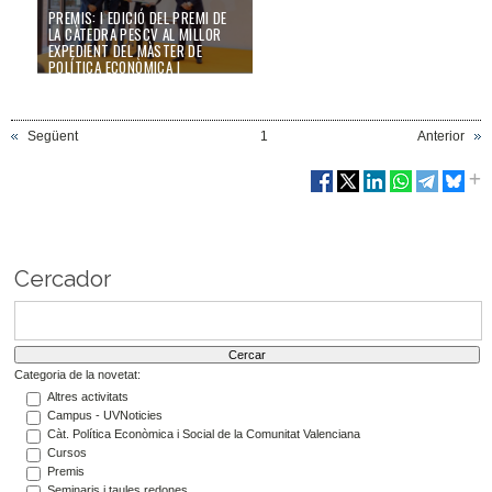
PREMIS: I EDICIÓ DEL PREMI DE
LA CÀTEDRA PESCV AL MILLOR
EXPEDIENT DEL MÀSTER DE
POLÍTICA ECONÒMICA I
ECONOMIA PÚBLICA
11/11/24
Següent
1
Anterior
Cercador
Categoria de la novetat:
Altres activitats
Campus - UVNoticies
Càt. Política Econòmica i Social de la Comunitat Valenciana
Cursos
Premis
Seminaris i taules redones