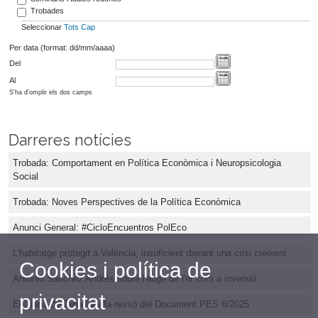
Trobades
Seleccionar
Tots
Cap
Per data (format: dd/mm/aaaa)
Del
Al
S'ha d'omplir els dos camps
Darreres notícies
Trobada: Comportament en Política Econòmica i Neuropsicologia
Social
Trobada: Noves Perspectives de la Política Econòmica
Anunci General: #CicloEncuentros PolEco
L'habitatge protegit a València, insuficient davant una crisi creixent
Cookies i política de
Antonio Sánchez Andrés sobre l'auge de l'or com a inversió
privacitat
El Diario de Teruel es fa ressò del Document PES 6/2025