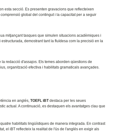
a en esta secció. Es presenten gravacions que reflecteixen
a comprensió global del contingut i la capacitat per a seguir
lua mitjançant tasques que simulen situacions acadèmiques i
estructurada, demostrant tant la fluïdesa com la precisió en la
e la redacció d'assajos. Els temes aborden qüestions de
ius, organització efectiva i habilitats gramaticals avançades.
tència en anglés,
TOEFL iBT
destaca per les seues
üístic actual. A continuació, es destaquen els avantatges clau que
uatre habilitats lingüístiques de manera integrada. En contrast
l iBT reflecteix la realitat de l'ús de l'anglés en exigir als