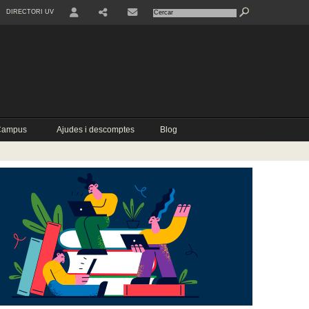
DIRECTORI UV
USER
COMPARTIR
CONTACTE
 Campus
Ajudes i descomptes
Blog