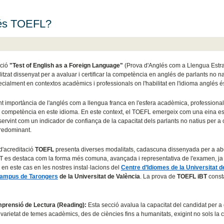
és TOEFL?
ació
"Test of English as a Foreign Language"
(Prova d'Anglés com a Llengua Es
tzat dissenyat per a avaluar i certificar la competència en anglés de parlants no na
cialment en contextos acadèmics i professionals on l'habilitat en l'idioma anglés é
nt importància de l'anglés com a llengua franca en l'esfera acadèmica, professional
a competència en este idioma. En este context, el TOEFL emergeix com una eina es
servint com un indicador de confiança de la capacitat dels parlants no natius per a 
redominant.
d'acreditació
TOEFL
presenta diverses modalitats, cadascuna dissenyada per a abor
 es destaca com la forma més comuna, avançada i representativa de l'examen, ja qu
, en este cas en les nostres instal·lacions del
Centre d’Idiomes de la Universitat d
ampus de Tarongers
de la Universitat de València
. La prova de
TOEFL iBT
const
prensió de Lectura (Reading):
Esta secció avalua la capacitat del candidat per a 
varietat de temes acadèmics, des de ciències fins a humanitats, exigint no sols la com