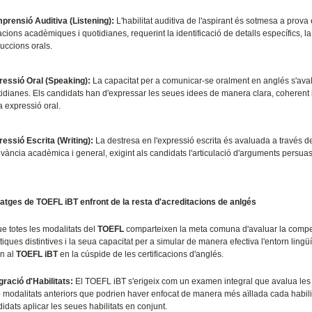
prensió Auditiva (Listening):
L'habilitat auditiva de l'aspirant és sotmesa a prov
acions acadèmiques i quotidianes, requerint la identificació de detalls específics, l
ruccions orals.
ressió Oral (Speaking):
La capacitat per a comunicar-se oralment en anglés s'ava
idianes. Els candidats han d'expressar les seues idees de manera clara, coherent i 
 expressió oral.
essió Escrita (Writing):
La destresa en l'expressió escrita és avaluada a través d
evància acadèmica i general, exigint als candidats l'articulació d'arguments persuas
atges de TOEFL iBT enfront de la resta d'acreditacions de anlgés
e totes les modalitats del
TOEFL
comparteixen la meta comuna d'avaluar la compe
tiques distintives i la seua capacitat per a simular de manera efectiva l'entorn ling
n al
TOEFL iBT
en la cúspide de les certificacions d'anglés.
gració d'Habilitats:
El TOEFL iBT s'erigeix com un examen integral que avalua les q
modalitats anteriors que podrien haver enfocat de manera més aïllada cada habilitat, e
idats aplicar les seues habilitats en conjunt.