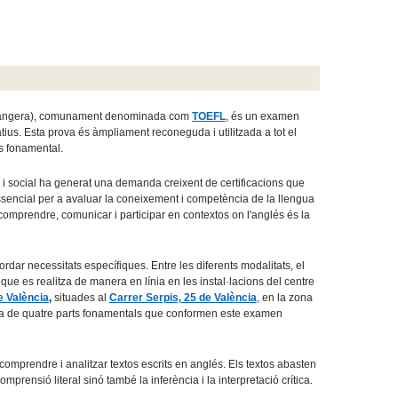
trangera), comunament denominada com
TOEFL
, és un examen
tius. Esta prova és àmpliament reconeguda i utilitzada a tot el
s fonamental.
 i social ha generat una demanda creixent de certificacions que
sencial per a avaluar la coneixement i competència de la llengua
comprendre, comunicar i participar en contextos on l'anglés és la
dar necessitats específiques. Entre les diferents modalitats, el
e es realitza de manera en línia en les instal·lacions del centre
e València
,
situades al
Carrer Serpis, 25 de València
, en la zona
a de quatre parts fonamentals que conformen este examen
comprendre i analitzar textos escrits en anglés. Els textos abasten
prensió literal sinó també la inferència i la interpretació crítica.