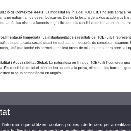
ulació de Contextos Reals:
La modalitat en línia del TOEFL iBT no sols abraça l'er
ants no natius han de desembolicar-se. Des de la lectura de textos acadèmics fins a
ra autèntica els desafiaments lingüístics que els candidats enfrontaran en entorn
roalimentació Immediata:
La instantaneïtat dels resultats del TOEFL iBT represent
cífiques per a cada secció quasi immediatament després de completar l'examen. Est
rants, sinó que també els permet identificar àrees de millora de manera precisa i o
ibilitat i Accessibilitat Global:
La naturalesa en línia del TOEFL iBT confereix una f
a. Els candidats de tot el món poden accedir a la prova, eliminant les barreres ge
ostren la seua competència en anglés.
tat
, t'informem que utilitzem cookies pròpies i de tercers per a realitzar
mb la finalitat de personalitzar continguts,així com proporcionar