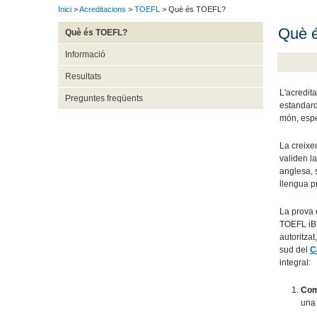
Inici
>
Acreditacions
>
TOEFL
> Què és TOEFL?
Què 
Què és TOEFL?
Informació
Resultats
L'acredit
Preguntes freqüents
estandardi
món, espe
La creixe
validen l
anglesa, 
llengua p
La prova 
TOEFL iBT
autoritzat
sud del
C
integral:
Com
una 