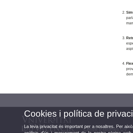
Sim
parl
mane
Ret
espe
aspi
Flex
prov
dem
Cookies i política de privaci
La teva privacitat és important per a nosaltres. Per això
Centre d'Idiomes UV
anàlisis d'ús i mesurament de la nostra pàgina web a