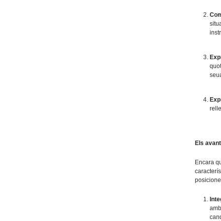
Com
situ
inst
Exp
quot
seua
Expr
rell
Els avant
Encara qu
caracterís
posicione
Inte
amb 
cand