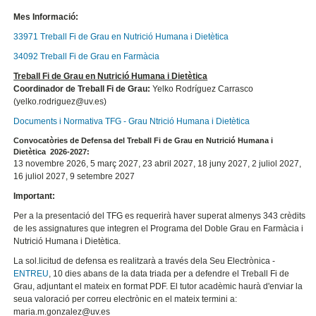
Mes Informació:
33971 Treball Fi de Grau en Nutrició Humana i Dietètica
34092 Treball Fi de Grau en Farmàcia
Treball Fi de Grau en Nutrició Humana i Dietètica
Coordinador de Treball Fi de Grau:
Yelko Rodríguez Carrasco
(yelko.rodriguez@uv.es)
Documents i Normativa TFG - Grau Ntrició Humana i Dietètica
Convocatòries de Defensa del Treball Fi de Grau en Nutrició Humana i
Dietètica 2026-2027
:
13 novembre 2026, 5 març 2027, 23 abril 2027, 18 juny 2027, 2 juliol 2027,
16 juliol 2027, 9 setembre 2027
Important:
Per a la presentació del TFG es requerirà haver superat almenys 343 crèdits
de les assignatures que integren el Programa del Doble Grau en Farmàcia i
Nutrició Humana i Dietètica.
La sol.licitud de defensa es realitzarà a través dela Seu Electrònica -
ENTREU
, 10 dies abans de la data triada per a defendre el Treball Fi de
Grau, adjuntant el mateix en format PDF. El tutor acadèmic haurà d'enviar la
seua valoració per correu electrònic en el mateix termini a:
maria.m.gonzalez@uv.es