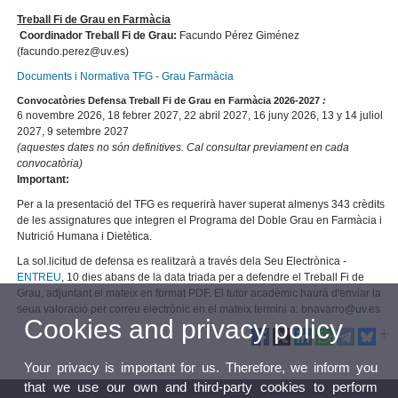
Treball Fi de Grau en Farmàcia
Coordinador Treball Fi de Grau:
Facundo Pérez Giménez
(facundo.perez@uv.es)
Documents i Normativa TFG - Grau Farmàcia
Convocatòries Defensa Treball Fi de Grau en Farmàcia 2026-2027
:
6 novembre 2026, 18 febrer 2027, 22 abril 2027, 16 juny 2026, 13 y 14 juliol
2027, 9 setembre 2027
(aquestes dates no són definitives. Cal consultar previament en cada
convocatòria)
Important:
Per a la presentació del TFG es requerirà haver superat almenys 343 crèdits
de les assignatures que integren el Programa del Doble Grau en Farmàcia i
Nutrició Humana i Dietètica.
La sol.licitud de defensa es realitzarà a través dela Seu Electrònica -
ENTREU
, 10 dies abans de la data triada per a defendre el Treball Fi de
Grau, adjuntant el mateix en format PDF. El tutor acadèmic haurà d'enviar la
seua valoració per correu electrònic en el mateix termini a: bnavarro@uv.es
Cookies and privacy policy
Your privacy is important for us. Therefore, we inform you
that we use our own and third-party cookies to perform