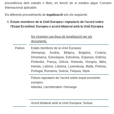
procedència dels estudis o títols, en funció de si existeix algun Conveni
Internacional aplicable.
Els diferents procediments de
legalització
són els següents:
Estats membres de la Unió Europea i signataris de l'acord sobre
l'Espai Econòmic Europeu o acord bilateral amb la Unió Europea
:
No s'exigeix cap tipus de legalització per als
documents.
Països
Estats membres de la Unió Europea:
Alemanya, Àustria, Bèlgica, Bulgària, Croàcia,
Dinamarca, Eslovàquia, Eslovènia, Espanya, Estònia,
Finlàndia, França, Grècia, Holanda, Hongria, Itàlia,
Irlanda, Letònia, Lituània, Luxemburg, Malta, Polònia,
Portugal, Romania, Suècia, Txèquia, Xipre
Països signataris de l’acord sobre espai econòmic
europeu:
Islàndia, Liechtenstein i Noruega
Acord bilateral amb la Unió Europea: Suïssa