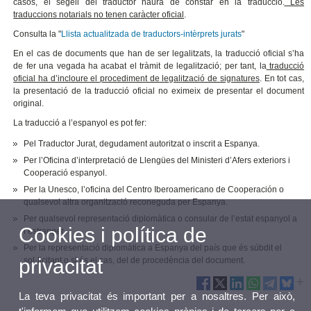
casos, el segell del traductor haurà de constar en la traducció.
Les
traduccions notarials no tenen caràcter oficial
.
Consulta la "
Llista actualitzada de traductors-intèrprets jurats
"
En el cas de documents que han de ser legalitzats, la traducció oficial s’ha
de fer una vegada ha acabat el tràmit de legalització; per tant, la
traducció
oficial ha d’incloure el procediment de legalització de signatures
. En tot cas,
la presentació de la traducció oficial no eximeix de presentar el document
original.
La traducció a l’espanyol es pot fer:
Pel Traductor Jurat, degudament autoritzat o inscrit a Espanya.
Per l’Oficina d’interpretació de Llengües del Ministeri d’Afers exteriors i
Cooperació espanyol.
Per la Unesco, l’oficina del Centro Iberoamericano de Cooperación o
qualsevol altra organització reconeguda per Espanya.
Per qualsevol representació diplomàtica o consular de l’estat espanyol a
Cookies i política de
l’estranger.
Per la representació diplomàtica a Espanya del país que és súbdit el
privacitat
sol·licitant o,si és el cas, del de procedència del document.
La teva privacitat és important per a nosaltres. Per això,