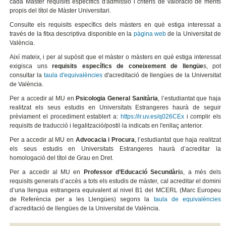
cada Màster requisits específics d'admissió i criteris de valoració de mèrits
propis del títol de Màster Universitari.
Consulte els requisits específics dels màsters en què estiga interessat a
través de la fitxa descriptiva disponible en la
pàgina web
de la Universitat de
València.
Així mateix, i per al supòsit que el màster o màsters en què estiga interessat
exigisca uns
requisits específics de coneixement de llengüe
s, pot
consultar la
taula d'equivalències
d'acreditació de llengües de la Universitat
de València.
Per a accedir al MU en
Psicologia General Sanitària
, l’estudiantat que haja
realitzat els seus estudis en Universitats Estrangeres haurà de seguir
prèviament el procediment establert a:
https://ir.uv.es/q026CEx
i complir els
requisits de traducció i legalització/postil·la indicats en l'enllaç anterior.
Per a accedir al MU en
Advocacia i Procura
, l’estudiantat que haja realitzat
els seus estudis en Universitats Estrangeres haurà d’acreditar la
homologació del títol de Grau en Dret.
Per a accedir al MU en
Professor d’Educació Secundàri
a, a més dels
requisits generals d’accés a tots els estudis de màster, cal acreditar el domini
d’una llengua estrangera equivalent al nivel B1 del MCERL (Marc Europeu
de Referència per a les Llengües) segons la
taula de equivalències
d’acreditació de llengües de la Universitat de València.