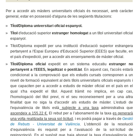
Per a accedir als màsters universitaris oficials és necessari, amb caràcter
general, estar en possessió d'alguna de les següents titulacions:
Títol/Diploma universitari oficial espanyol.
Títol
d'educació superior
estranger homologat
a un títol universitari oficial
espanyol.
Títol/Diploma expedit per una institució d'educació superior estrangera
pertanyent a l'Espai Europeu d'Educació Superior (EEES) que faculte, en
el país d'expedició, per a accedir als ensenyaments de màster oficial.
Títol/Diploma oficial
expedit en un sistema educatiu
estranger no
pertanyent a l'EEES, legalitzat o postil.lat
. En aquest cas, l'accés estarà
condicionat a la comprovació que els estudis cursats corresponen a un
nivell de formació equivalent al dels títols universitaris oficials espanyols i
que capaciten per a accedir a estudis de màster oficial en el país en el
qual s'ha expedit el títol. Aquest tràmit no implica, en cap cas,
l'homologació del títol previ, ni el seu reconeixement per a una altra
finalitat que no siga la d'accedir als estudis de màster. L'estudi de
l'equivalència de títols està
subjecte a una taxa
administrativa que
ascendeix a 155.22 €.
El rebut per a l’abonament de la taxa
es generarà
una volta realitzada la seua sol·licitud,
i es podrà pagar a través de
Gestió
de Rebuts - Universitat de València
.
L’obtenció de la resolució
d’equivalència és requisit per a l’avaluació de la sol·licitud de
preinscripció.
En el supòsit que haja abonat la taxa d’equivalència de