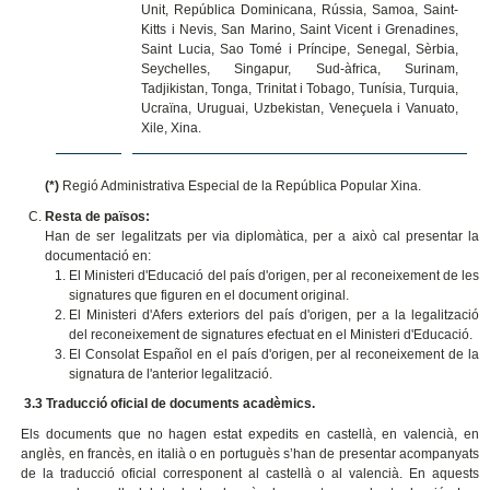
Unit, República Dominicana, Rússia, Samoa, Saint-
Kitts i Nevis, San Marino, Saint Vicent i Grenadines,
Saint Lucia, Sao Tomé i Príncipe, Senegal, Sèrbia,
Seychelles, Singapur, Sud-àfrica, Surinam,
Tadjikistan, Tonga, Trinitat i Tobago, Tunísia, Turquia,
Ucraïna, Uruguai, Uzbekistan, Veneçuela i Vanuato,
Xile, Xina.
(*)
Regió Administrativa Especial de la República Popular Xina.
R
esta de països:
Han de ser legalitzats per via diplomàtica, per a això cal presentar la
documentació en:
El Ministeri d'Educació del país d'origen, per al reconeixement de les
signatures que figuren en el document original.
El Ministeri d'Afers exteriors del país d'origen, per a la legalització
del reconeixement de signatures efectuat en el Ministeri d'Educació.
El Consolat Español en el país d'origen, per al reconeixement de la
signatura de l'anterior legalització.
3.3 Traducció oficial de documents acadèmics.
Els documents que no hagen estat expedits en castellà, en valencià, en
anglès, en francès, en italià o en portuguès s’han de presentar acompanyats
de la traducció oficial corresponent al castellà o al valencià. En aquests