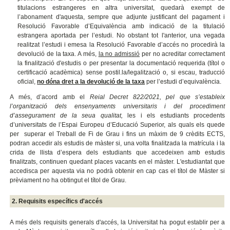
titulacions estrangeres en altra universitat, quedarà exempt de
l’abonament d'aquesta, sempre que adjunte justificant del pagament i
Resolució Favorable d’Equivalència amb indicació de la titulació
estrangera aportada per l’estudi. No obstant tot l'anterior, una vegada
realitzat l’estudi i emesa la Resolució Favorable d’accés no procedirà la
devolució de la taxa. A més,
la no admissió
per no acreditar correctament
la finalització d'estudis o per presentar la documentació requerida (títol o
certificació acadèmica) sense postil.la/legalització o, si escau, traducció
oficial,
no dóna dret a la devolució de la taxa
per l’estudi d’equivalència.
A més, d’acord amb el
Reial Decret 822/2021, pel que s’estableix
l’organització dels ensenyaments universitaris i del procediment
d’assegurament de la seua qualitat,
les i els estudiants procedents
d’universitats de l’Espai Europeu d’Educació Superior, als quals els quede
per superar el Treball de Fi de Grau i fins un màxim de 9 crèdits ECTS,
podran accedir als estudis de màster si, una volta finalitzada la matrícula i la
crida de llista d’espera dels estudiants que accedeixen amb estudis
finalitzats, continuen quedant places vacants en el màster. L'estudiantat que
accedisca per aquesta via no podrà obtenir en cap cas el títol de Màster si
prèviament no ha obtingut el títol de Grau.
2. Requisits específics d'accés
A més dels requisits generals d'accés, la Universitat ha pogut establir per a