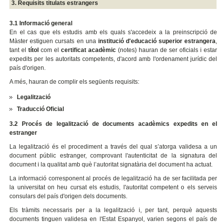
3. Requisits titulats estrangers
3.1 Informació general
En el cas que els estudis amb els quals s'accedeix a la preinscripció de
Màster estiguen cursats en una
institució d'educació superior estrangera
,
tant el
títol
com el
certificat acadèmic
(notes) hauran de ser oficials i estar
expedits per les autoritats competents, d'acord amb l'ordenament jurídic del
país d'origen.
A més, hauran de complir els següents requisits:
Legalització
Traducció Oficial
3.2 Procés de legalització de documents acadèmics expedits en el
estranger
La legalització és el procediment a través del qual s’atorga validesa a un
document públic estranger, comprovant l'autenticitat de la signatura del
document i la qualitat amb què l’autoritat signatària del document ha actuat.
La informació corresponent al procés de legalització ha de ser facilitada per
la universitat on heu cursat els estudis, l'autoritat competent o els serveis
consulars del país d'origen dels documents.
Els tràmits necessaris per a la legalització i, per tant, perquè aquests
documents tinguen validesa en l'Estat Espanyol, varien segons el país de