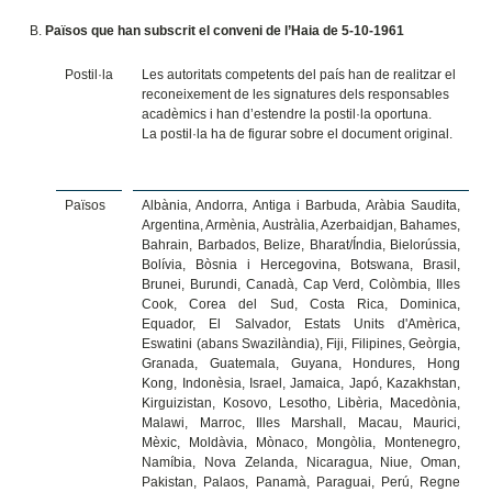
Països que han subscrit el conveni de l’Haia de 5-10-1961
Postil·la
Les autoritats competents del país han de realitzar el
reconeixement de les signatures dels responsables
acadèmics i han d’estendre la postil·la oportuna.
La postil·la ha de figurar sobre el document original.
Països
Albània, Andorra, Antiga i Barbuda, Aràbia Saudita,
Argentina, Armènia, Austràlia, Azerbaidjan, Bahames,
Bahrain, Barbados, Belize, Bharat/Índia, Bielorússia,
Bolívia, Bòsnia i Hercegovina, Botswana, Brasil,
Brunei, Burundi, Canadà, Cap Verd, Colòmbia, Illes
Cook, Corea del Sud, Costa Rica, Dominica,
Equador, El Salvador, Estats Units d'Amèrica,
Eswatini (abans Swazilàndia), Fiji, Filipines, Geòrgia,
Granada, Guatemala, Guyana, Hondures, Hong
Kong, Indonèsia, Israel, Jamaica, Japó, Kazakhstan,
Kirguizistan, Kosovo, Lesotho, Libèria, Macedònia,
Malawi, Marroc, Illes Marshall, Macau, Maurici,
Mèxic, Moldàvia, Mònaco, Mongòlia, Montenegro,
Namíbia, Nova Zelanda, Nicaragua, Niue, Oman,
Pakistan, Palaos, Panamà, Paraguai, Perú, Regne