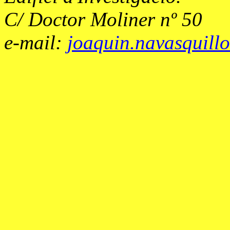
C/ Doctor Moliner nº
50
e-mail
:
joaquin.navasquill